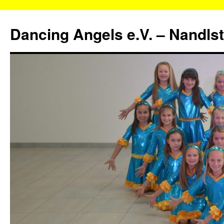
Zum
Inhalt
Dancing Angels e.V. – Nandls
springen