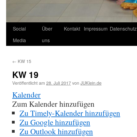
Social
Über
Kontakt
Impressum
Datenschutz
Media
uns
←
KW 15
KW 19
Veröffentlicht am
28. Juli 2017
von
JUKlein.de
Kalender
Zum Kalender hinzufügen
Zu Timely-Kalender hinzufügen
Zu Google hinzufügen
Zu Outlook hinzufügen