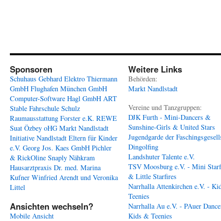
Sponsoren
Weitere Links
Schuhaus Gebhard
Elektro Thiermann
Behörden:
GmbH
Flughafen München GmbH
Markt Nandlstadt
Computer-Software Hagl GmbH
ART
Vereine und Tanzgruppen:
Stable
Fahrschule Schulz
DJK Furth - Mini-Dancers &
Raumausstattung Forster e.K.
REWE
Sunshine-Girls & United Stars
Suat Özbey oHG
Markt Nandlstadt
Jugendgarde der Faschingsgesell
Initiative Nandlstadt Eltern für Kinder
Dingolfing
e.V.
Georg Jos. Kaes GmbH
Pichler
Landshuter Talente e.V.
& RickOline
Snaply Nähkram
TSV Moosburg e.V. - Mini Starf
Hausarztpraxis Dr. med. Marina
& Little Starfires
Kufner
Winfried Arendt und Veronika
Narrhalla Attenkirchen e.V. - Ki
Littel
Teenies
Ansichten wechseln?
Narrhalla Au e.V. - PAuer Dance
Mobile Ansicht
Kids & Teenies