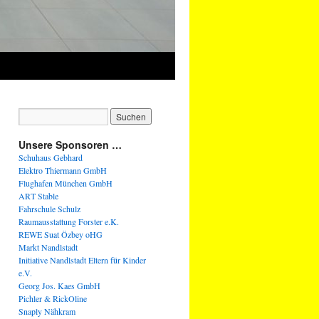
Unsere Sponsoren …
Schuhaus Gebhard
Elektro Thiermann GmbH
Flughafen München GmbH
ART Stable
Fahrschule Schulz
Raumausstattung Forster e.K.
REWE Suat Özbey oHG
Markt Nandlstadt
Initiative Nandlstadt Eltern für Kinder
e.V.
Georg Jos. Kaes GmbH
Pichler & RickOline
Snaply Nähkram