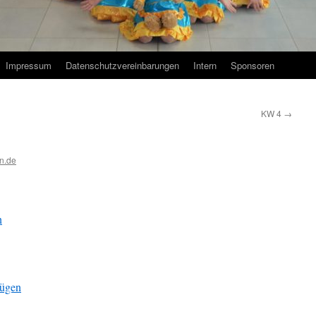
Impressum
Datenschutzvereinbarungen
Intern
Sponsoren
KW 4
→
n.de
n
fügen