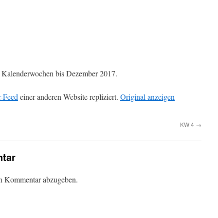
die Kalenderwochen bis Dezember 2017.
r-Feed
einer anderen Website repliziert.
Original anzeigen
KW 4
→
tar
en Kommentar abzugeben.