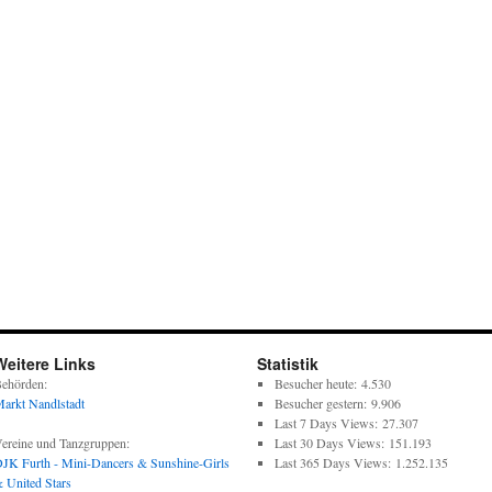
Weitere Links
Statistik
ehörden:
Besucher heute:
4.530
arkt Nandlstadt
Besucher gestern:
9.906
Last 7 Days Views:
27.307
ereine und Tanzgruppen:
Last 30 Days Views:
151.193
JK Furth - Mini-Dancers & Sunshine-Girls
Last 365 Days Views:
1.252.135
 United Stars