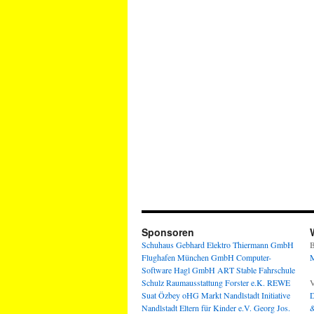
Sponsoren
Schuhaus Gebhard
Elektro Thiermann GmbH
B
Flughafen München GmbH
Computer-
M
Software Hagl GmbH
ART Stable
Fahrschule
Schulz
Raumausstattung Forster e.K.
REWE
V
Suat Özbey oHG
Markt Nandlstadt
Initiative
D
Nandlstadt Eltern für Kinder e.V.
Georg Jos.
&