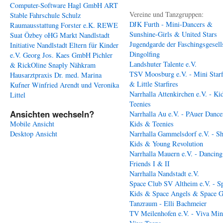
Computer-Software Hagl GmbH
ART
Vereine und Tanzgruppen:
Stable
Fahrschule Schulz
DJK Furth - Mini-Dancers &
Raumausstattung Forster e.K.
REWE
Sunshine-Girls & United Stars
Suat Özbey oHG
Markt Nandlstadt
Jugendgarde der Faschingsgesell
Initiative Nandlstadt Eltern für Kinder
Dingolfing
e.V.
Georg Jos. Kaes GmbH
Pichler
Landshuter Talente e.V.
& RickOline
Snaply Nähkram
TSV Moosburg e.V. - Mini Starf
Hausarztpraxis Dr. med. Marina
& Little Starfires
Kufner
Winfried Arendt und Veronika
Narrhalla Attenkirchen e.V. - Ki
Littel
Teenies
Ansichten wechseln?
Narrhalla Au e.V. - PAuer Dance
Mobile Ansicht
Kids & Teenies
Desktop Ansicht
Narrhalla Gammelsdorf e.V. - S
Kids & Young Revolution
Narrhalla Mauern e.V. - Dancing
Friends I & II
Narrhalla Nandstadt e.V.
Space Club SV Altheim e.V. - S
Kids & Space Angels & Space G
Tanzraum - Elli Bachmeier
TV Meilenhofen e.V. - Viva Min