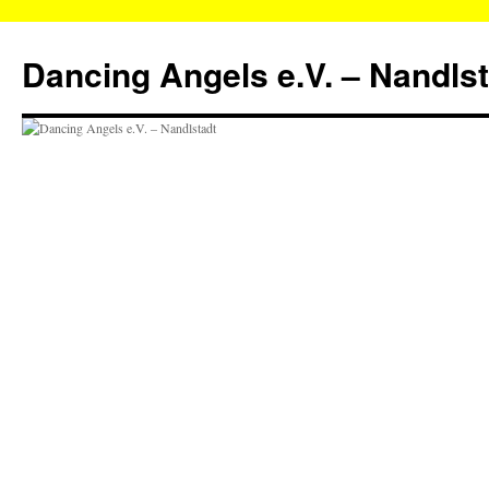
Zum
Inhalt
Dancing Angels e.V. – Nandls
springen