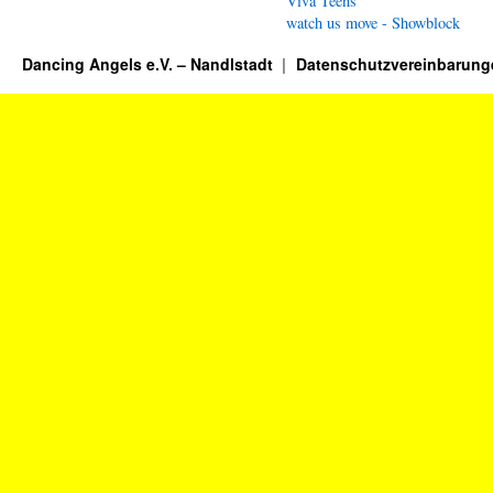
Viva Teens
watch us move - Showblock
Dancing Angels e.V. – Nandlstadt
Datenschutzvereinbarung