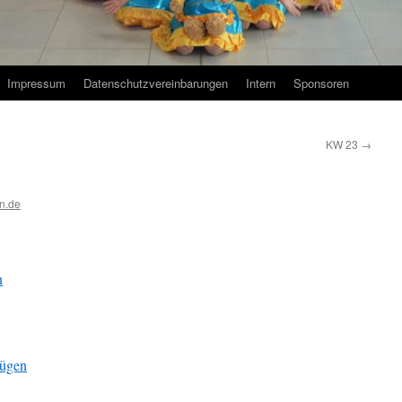
Impressum
Datenschutzvereinbarungen
Intern
Sponsoren
KW 23
→
n.de
n
fügen