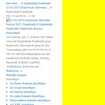
Showtanz-...
@ Hopfenhalle Nandlstadt
[13.02.2027] Nachwuchs Showtanz-...
@
Hopfenhalle Nandlstadt
Feb. 13 um 09:30 – 21:00
Am Samstag, den 13. Februar 2027 halten
wir in der Hopfenhalle Nandlstadt unser
Nachwuchs Showtanz-Festival ab. Die
Veranstaltung geht von 09:30 Uhr bis 21
Uhr. Es sind Showtanzgruppen aus den
Landkreisen Eichstätt, Erding, Freising,
Ingolstadt, Kelheim, Landshut,
Pfaffenhofen, Rottal-Inn und …
Weiterlesen
→
Kalender anzeigen
Hinzufügen
Zu Timely-Kalender hinzufügen
Zu Google hinzufügen
Zu Outlook hinzufügen
Zu Apple-Kalender hinzufügen
Einem anderen Kalender hinzufügen
Als XML exportieren