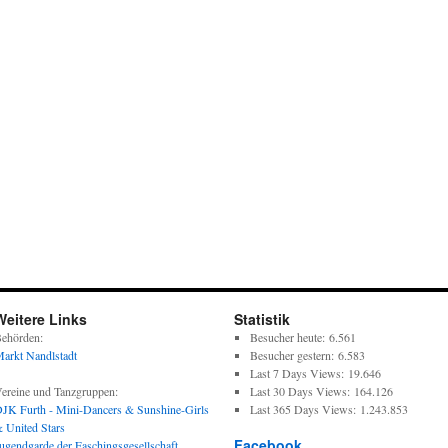
Weitere Links
Statistik
ehörden:
Besucher heute:
6.561
arkt Nandlstadt
Besucher gestern:
6.583
Last 7 Days Views:
19.646
ereine und Tanzgruppen:
Last 30 Days Views:
164.126
JK Furth - Mini-Dancers & Sunshine-Girls
Last 365 Days Views:
1.243.853
 United Stars
Facebook
ugendgarde der Faschingsgesellschaft