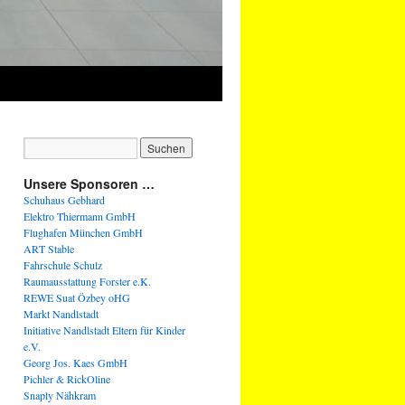
Unsere Sponsoren …
Schuhaus Gebhard
Elektro Thiermann GmbH
Flughafen München GmbH
ART Stable
Fahrschule Schulz
Raumausstattung Forster e.K.
REWE Suat Özbey oHG
Markt Nandlstadt
Initiative Nandlstadt Eltern für Kinder
e.V.
Georg Jos. Kaes GmbH
Pichler & RickOline
Snaply Nähkram