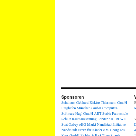
Sponsoren
Schuhaus Gebhard
Elektro Thiermann GmbH
B
Flughafen München GmbH
Computer-
M
Software Hagl GmbH
ART Stable
Fahrschule
Schulz
Raumausstattung Forster e.K.
REWE
V
Suat Özbey oHG
Markt Nandlstadt
Initiative
D
Nandlstadt Eltern für Kinder e.V.
Georg Jos.
&
Kaes GmbH
Pichler & RickOline
Snaply
J