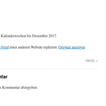
die Kalenderwochen bis Dezember 2017.
r-Feed
einer anderen Website repliziert.
Original anzeigen
KW 23
→
tar
en Kommentar abzugeben.