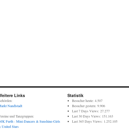
Weitere Links
Statistik
ehörden:
Besucher heute:
4.507
arkt Nandlstadt
Besucher gestern:
9.906
Last 7 Days Views:
27.277
ereine und Tanzgruppen:
Last 30 Days Views:
151.163
JK Furth - Mini-Dancers & Sunshine-Girls
Last 365 Days Views:
1.252.105
 United Stars