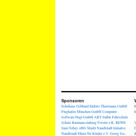
Sponsoren
Schuhaus Gebhard
Elektro Thiermann GmbH
B
Flughafen München GmbH
Computer-
M
Software Hagl GmbH
ART Stable
Fahrschule
Schulz
Raumausstattung Forster e.K.
REWE
V
Suat Özbey oHG
Markt Nandlstadt
Initiative
D
Nandlstadt Eltern für Kinder e.V.
Georg Jos.
&