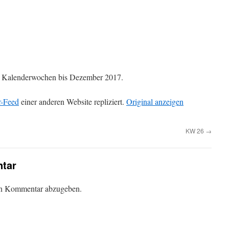
die Kalenderwochen bis Dezember 2017.
r-Feed
einer anderen Website repliziert.
Original anzeigen
KW 26
→
tar
en Kommentar abzugeben.