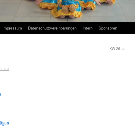
Impressum
Datenschutzvereinbarungen
Intern
Sponsoren
KW 26
→
in.de
n
fügen