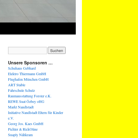
Unsere Sponsoren …
Schuhaus Gebhard
Elektro Thiermann GmbH
Flughafen München GmbH
ART Stable
Fahrschule Schulz
Raumausstattung Forster e.K.
REWE Suat Özbey oHG
Markt Nandlstadt
Initiative Nandlstadt Eltern für Kinder
e.V.
Georg Jos. Kaes GmbH
Pichler & RickOline
Snaply Nähkram