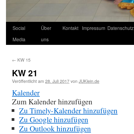
Social
Über
Kontakt
Impressum
Datenschutz
Media
uns
←
KW 15
KW 21
Veröffentlicht am
28. Juli 2017
von
JUKlein.de
Kalender
Zum Kalender hinzufügen
Zu Timely-Kalender hinzufügen
Zu Google hinzufügen
Zu Outlook hinzufügen