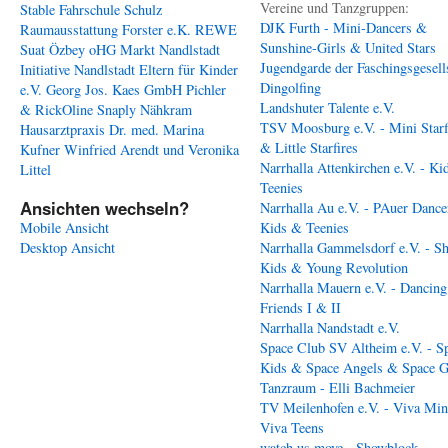
Vereine und Tanzgruppen:
Stable
Fahrschule Schulz
DJK Furth - Mini-Dancers &
Raumausstattung Forster e.K.
REWE
Sunshine-Girls & United Stars
Suat Özbey oHG
Markt Nandlstadt
Jugendgarde der Faschingsgesell
Initiative Nandlstadt Eltern für Kinder
Dingolfing
e.V.
Georg Jos. Kaes GmbH
Pichler
Landshuter Talente e.V.
& RickOline
Snaply Nähkram
TSV Moosburg e.V. - Mini Starf
Hausarztpraxis Dr. med. Marina
& Little Starfires
Kufner
Winfried Arendt und Veronika
Narrhalla Attenkirchen e.V. - Ki
Littel
Teenies
Ansichten wechseln?
Narrhalla Au e.V. - PAuer Dance
Mobile Ansicht
Kids & Teenies
Desktop Ansicht
Narrhalla Gammelsdorf e.V. - S
Kids & Young Revolution
Narrhalla Mauern e.V. - Dancing
Friends I & II
Narrhalla Nandstadt e.V.
Space Club SV Altheim e.V. - S
Kids & Space Angels & Space G
Tanzraum - Elli Bachmeier
TV Meilenhofen e.V. - Viva Min
Viva Teens
watch us move - Showblock