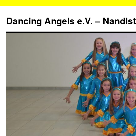
Zum
Inhalt
Dancing Angels e.V. – Nandls
springen