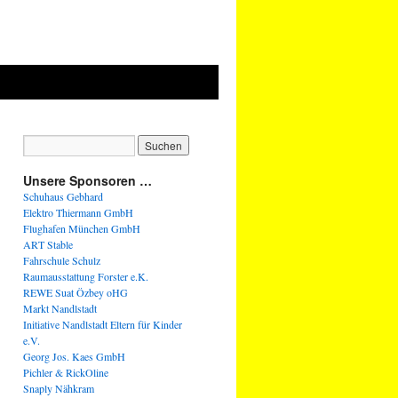
Unsere Sponsoren …
Schuhaus Gebhard
Elektro Thiermann GmbH
Flughafen München GmbH
ART Stable
Fahrschule Schulz
Raumausstattung Forster e.K.
REWE Suat Özbey oHG
Markt Nandlstadt
Initiative Nandlstadt Eltern für Kinder
e.V.
Georg Jos. Kaes GmbH
Pichler & RickOline
Snaply Nähkram