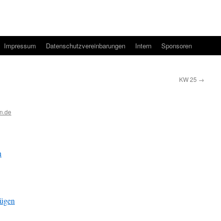
Impressum
Datenschutzvereinbarungen
Intern
Sponsoren
KW 25
→
n.de
n
fügen