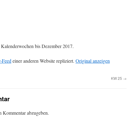
die Kalenderwochen bis Dezember 2017.
r-Feed
einer anderen Website repliziert.
Original anzeigen
KW 25
→
tar
en Kommentar abzugeben.