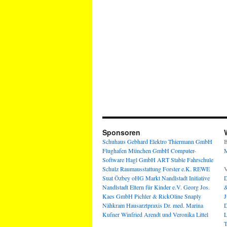
Sponsoren
Schuhaus Gebhard
Elektro Thiermann GmbH
B
Flughafen München GmbH
Computer-
M
Software Hagl GmbH
ART Stable
Fahrschule
Schulz
Raumausstattung Forster e.K.
REWE
V
Suat Özbey oHG
Markt Nandlstadt
Initiative
D
Nandlstadt Eltern für Kinder e.V.
Georg Jos.
&
Kaes GmbH
Pichler & RickOline
Snaply
J
Nähkram
Hausarztpraxis Dr. med. Marina
D
Kufner
Winfried Arendt und Veronika Littel
L
T