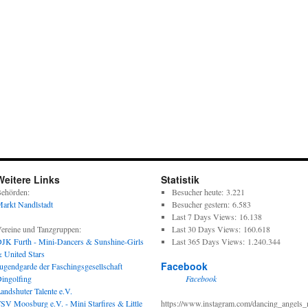
Weitere Links
Statistik
ehörden:
Besucher heute:
3.221
arkt Nandlstadt
Besucher gestern:
6.583
Last 7 Days Views:
16.138
ereine und Tanzgruppen:
Last 30 Days Views:
160.618
JK Furth - Mini-Dancers & Sunshine-Girls
Last 365 Days Views:
1.240.344
 United Stars
Facebook
ugendgarde der Faschingsgesellschaft
ingolfing
Facebook
andshuter Talente e.V.
SV Moosburg e.V. - Mini Starfires & Little
https://www.instagram.com/dancing_angels_