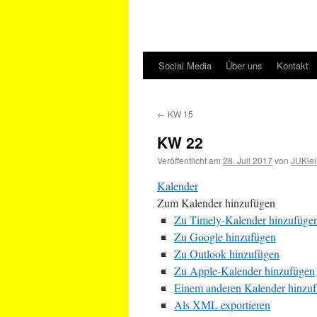
Social Media
Über uns
Kontakt
←
KW 15
KW 22
Veröffentlicht am
28. Juli 2017
von
JUKlei
Kalender
Zum Kalender hinzufügen
Zu Timely-Kalender hinzufüge
Zu Google hinzufügen
Zu Outlook hinzufügen
Zu Apple-Kalender hinzufügen
Einem anderen Kalender hinzu
Als XML exportieren