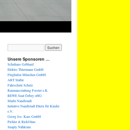
Unsere Sponsoren …
Schuhaus Gebhard
Elektro Thiermann GmbH
Flughafen München GmbH
ART Stable
Fahrschule Schulz
Raumausstattung Forster e.K.
REWE Suat Özbey oHG
Markt Nandlstadt
Initiative Nandlstadt Eltern für Kinder
e.V.
Georg Jos. Kaes GmbH
Pichler & RickOline
Snaply Nähkram