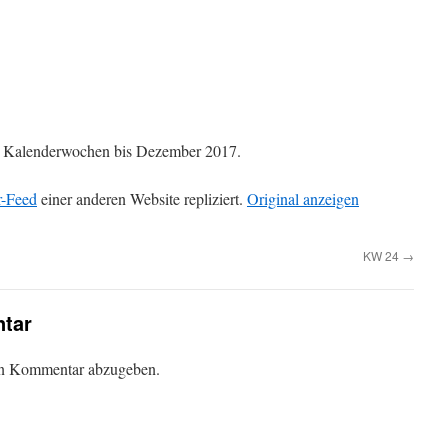
die Kalenderwochen bis Dezember 2017.
r-Feed
einer anderen Website repliziert.
Original anzeigen
KW 24
→
tar
en Kommentar abzugeben.