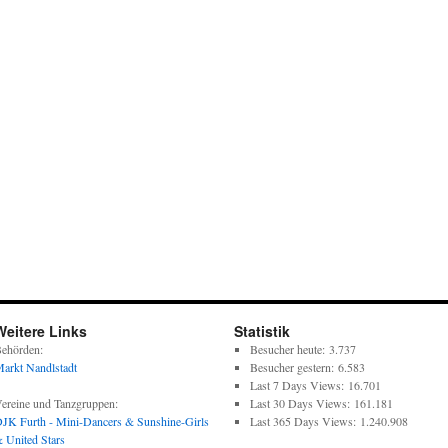
Weitere Links
Statistik
ehörden:
Besucher heute:
3.737
arkt Nandlstadt
Besucher gestern:
6.583
Last 7 Days Views:
16.701
ereine und Tanzgruppen:
Last 30 Days Views:
161.181
JK Furth - Mini-Dancers & Sunshine-Girls
Last 365 Days Views:
1.240.908
 United Stars