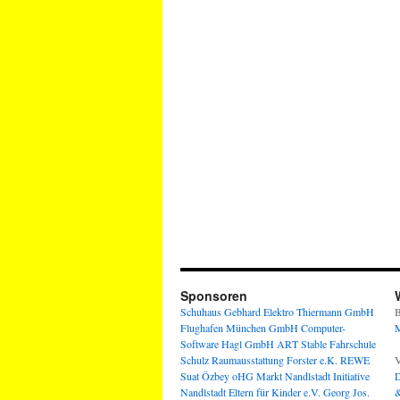
Sponsoren
Schuhaus Gebhard
Elektro Thiermann GmbH
B
Flughafen München GmbH
Computer-
M
Software Hagl GmbH
ART Stable
Fahrschule
Schulz
Raumausstattung Forster e.K.
REWE
V
Suat Özbey oHG
Markt Nandlstadt
Initiative
D
Nandlstadt Eltern für Kinder e.V.
Georg Jos.
&