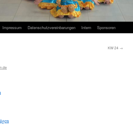
Impressum
Datenschutzvereinbarungen
Intern
Sponsoren
KW 24
→
n.de
n
fügen