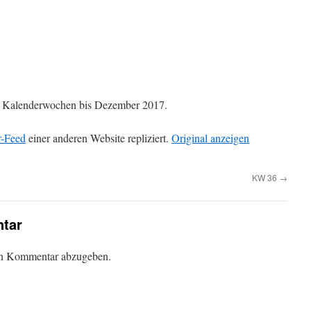
die Kalenderwochen bis Dezember 2017.
r-Feed
einer anderen Website repliziert.
Original anzeigen
KW 36
→
tar
en Kommentar abzugeben.