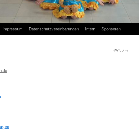
Impressum
Datenschutzvereinbarungen
Intern
Sponsoren
KW 36
→
n.de
n
fügen