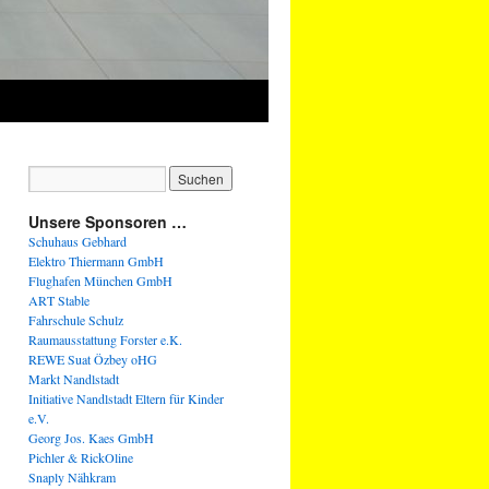
Unsere Sponsoren …
Schuhaus Gebhard
Elektro Thiermann GmbH
Flughafen München GmbH
ART Stable
Fahrschule Schulz
Raumausstattung Forster e.K.
REWE Suat Özbey oHG
Markt Nandlstadt
Initiative Nandlstadt Eltern für Kinder
e.V.
Georg Jos. Kaes GmbH
Pichler & RickOline
Snaply Nähkram