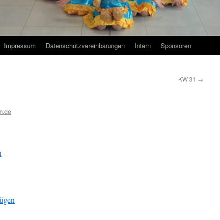
Impressum
Datenschutzvereinbarungen
Intern
Sponsoren
KW 31
→
n.de
n
fügen