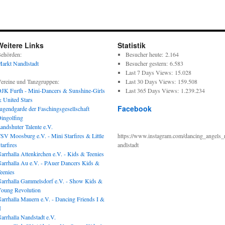
Weitere Links
Statistik
ehörden:
Besucher heute:
2.164
arkt Nandlstadt
Besucher gestern:
6.583
Last 7 Days Views:
15.028
ereine und Tanzgruppen:
Last 30 Days Views:
159.508
JK Furth - Mini-Dancers & Sunshine-Girls
Last 365 Days Views:
1.239.234
 United Stars
Facebook
ugendgarde der Faschingsgesellschaft
ingolfing
andshuter Talente e.V.
SV Moosburg e.V. - Mini Starfires & Little
https://www.instagram.com/dancing_angels_
tarfires
andlstadt
arrhalla Attenkirchen e.V. - Kids & Teenies
arrhalla Au e.V. - PAuer Dancers Kids &
eenies
arrhalla Gammelsdorf e.V. - Show Kids &
oung Revolution
arrhalla Mauern e.V. - Dancing Friends I &
I
arrhalla Nandstadt e.V.