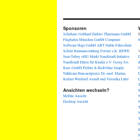
Sponsoren
Schuhaus Gebhard
Elektro Thiermann GmbH
B
Flughafen München GmbH
Computer-
M
Software Hagl GmbH
ART Stable
Fahrschule
Schulz
Raumausstattung Forster e.K.
REWE
V
Suat Özbey oHG
Markt Nandlstadt
Initiative
D
Nandlstadt Eltern für Kinder e.V.
Georg Jos.
&
Kaes GmbH
Pichler & RickOline
Snaply
J
Nähkram
Hausarztpraxis Dr. med. Marina
D
Kufner
Winfried Arendt und Veronika Littel
L
T
Ansichten wechseln?
S
Mobile Ansicht
N
Desktop Ansicht
N
T
N
Y
N
I
N