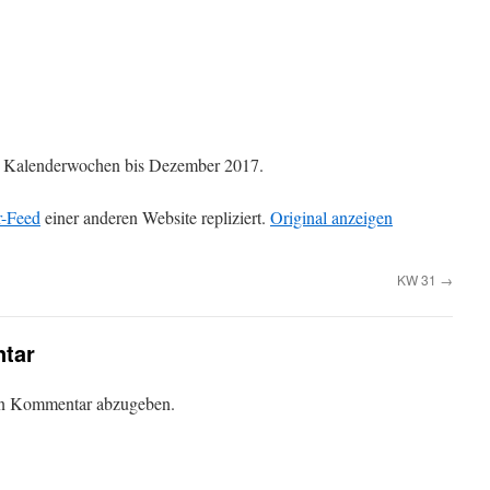
die Kalenderwochen bis Dezember 2017.
r-Feed
einer anderen Website repliziert.
Original anzeigen
KW 31
→
tar
en Kommentar abzugeben.