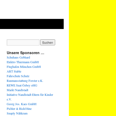
Unsere Sponsoren …
Schuhaus Gebhard
Elektro Thiermann GmbH
Flughafen München GmbH
ART Stable
Fahrschule Schulz
Raumausstattung Forster e.K.
REWE Suat Özbey oHG
Markt Nandlstadt
Initiative Nandlstadt Eltern für Kinder
e.V.
Georg Jos. Kaes GmbH
Pichler & RickOline
Snaply Nähkram