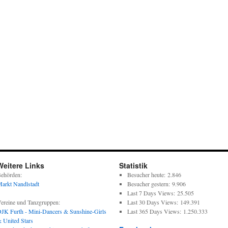
Weitere Links
Statistik
ehörden:
Besucher heute:
2.846
arkt Nandlstadt
Besucher gestern:
9.906
Last 7 Days Views:
25.505
ereine und Tanzgruppen:
Last 30 Days Views:
149.391
JK Furth - Mini-Dancers & Sunshine-Girls
Last 365 Days Views:
1.250.333
 United Stars