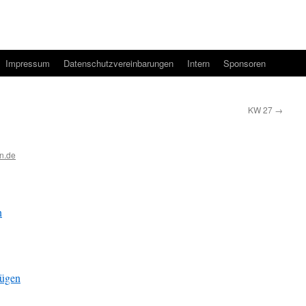
Impressum
Datenschutzvereinbarungen
Intern
Sponsoren
KW 27
→
n.de
n
fügen