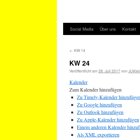
Social Media
Über uns
Kontakt
←
KW 14
KW 24
Veröffentlicht am
28. Juli 2017
von
JUKlei
Kalender
Zum Kalender hinzufügen
Zu Timely-Kalender hinzufüge
Zu Google hinzufügen
Zu Outlook hinzufügen
Zu Apple-Kalender hinzufügen
Einem anderen Kalender hinzu
Als XML exportieren