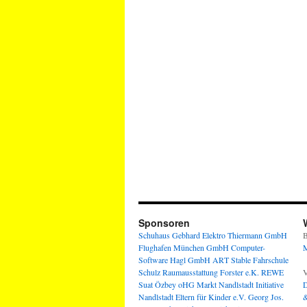
Sponsoren
Schuhaus Gebhard
Elektro Thiermann GmbH
B
Flughafen München GmbH
Computer-
M
Software Hagl GmbH
ART Stable
Fahrschule
Schulz
Raumausstattung Forster e.K.
REWE
V
Suat Özbey oHG
Markt Nandlstadt
Initiative
D
Nandlstadt Eltern für Kinder e.V.
Georg Jos.
&