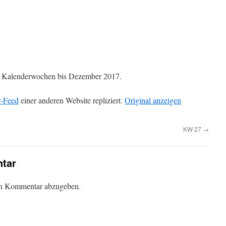
die Kalenderwochen bis Dezember 2017.
r-Feed
einer anderen Website repliziert.
Original anzeigen
KW 27
→
tar
en Kommentar abzugeben.