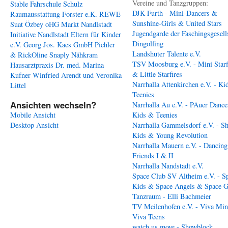
Vereine und Tanzgruppen:
Stable
Fahrschule Schulz
DJK Furth - Mini-Dancers &
Raumausstattung Forster e.K.
REWE
Sunshine-Girls & United Stars
Suat Özbey oHG
Markt Nandlstadt
Jugendgarde der Faschingsgesell
Initiative Nandlstadt Eltern für Kinder
Dingolfing
e.V.
Georg Jos. Kaes GmbH
Pichler
Landshuter Talente e.V.
& RickOline
Snaply Nähkram
TSV Moosburg e.V. - Mini Starf
Hausarztpraxis Dr. med. Marina
& Little Starfires
Kufner
Winfried Arendt und Veronika
Narrhalla Attenkirchen e.V. - Ki
Littel
Teenies
Ansichten wechseln?
Narrhalla Au e.V. - PAuer Dance
Mobile Ansicht
Kids & Teenies
Desktop Ansicht
Narrhalla Gammelsdorf e.V. - S
Kids & Young Revolution
Narrhalla Mauern e.V. - Dancing
Friends I & II
Narrhalla Nandstadt e.V.
Space Club SV Altheim e.V. - S
Kids & Space Angels & Space G
Tanzraum - Elli Bachmeier
TV Meilenhofen e.V. - Viva Min
Viva Teens
watch us move - Showblock