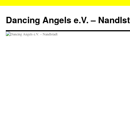
Zum
Inhalt
Dancing Angels e.V. – Nandls
springen