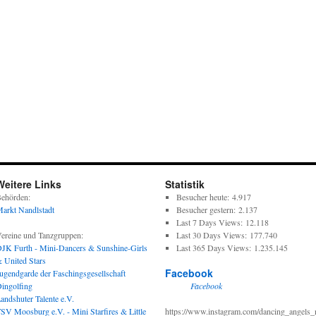
Weitere Links
Statistik
ehörden:
Besucher heute:
4.917
arkt Nandlstadt
Besucher gestern:
2.137
Last 7 Days Views:
12.118
ereine und Tanzgruppen:
Last 30 Days Views:
177.740
JK Furth - Mini-Dancers & Sunshine-Girls
Last 365 Days Views:
1.235.145
 United Stars
Facebook
ugendgarde der Faschingsgesellschaft
ingolfing
Facebook
andshuter Talente e.V.
SV Moosburg e.V. - Mini Starfires & Little
https://www.instagram.com/dancing_angels_