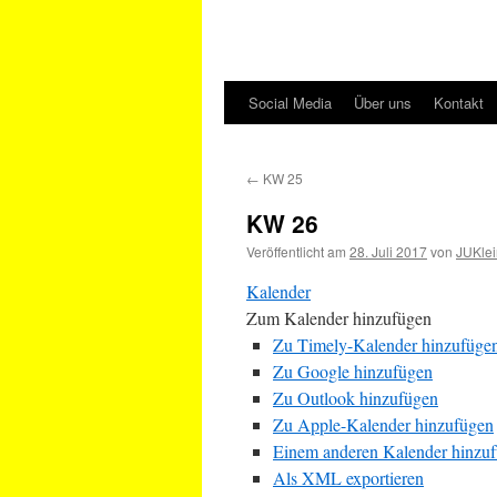
Social Media
Über uns
Kontakt
←
KW 25
KW 26
Veröffentlicht am
28. Juli 2017
von
JUKlei
Kalender
Zum Kalender hinzufügen
Zu Timely-Kalender hinzufüge
Zu Google hinzufügen
Zu Outlook hinzufügen
Zu Apple-Kalender hinzufügen
Einem anderen Kalender hinzu
Als XML exportieren