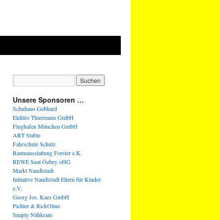
Unsere Sponsoren …
Schuhaus Gebhard
Elektro Thiermann GmbH
Flughafen München GmbH
ART Stable
Fahrschule Schulz
Raumausstattung Forster e.K.
REWE Suat Özbey oHG
Markt Nandlstadt
Initiative Nandlstadt Eltern für Kinder
e.V.
Georg Jos. Kaes GmbH
Pichler & RickOline
Snaply Nähkram