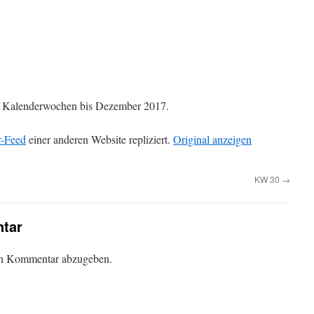
die Kalenderwochen bis Dezember 2017.
r-Feed
einer anderen Website repliziert.
Original anzeigen
KW 30
→
tar
en Kommentar abzugeben.