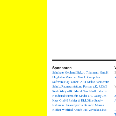
Sponsoren
Schuhaus Gebhard
Elektro Thiermann GmbH
B
Flughafen München GmbH
Computer-
M
Software Hagl GmbH
ART Stable
Fahrschule
Schulz
Raumausstattung Forster e.K.
REWE
V
Suat Özbey oHG
Markt Nandlstadt
Initiative
D
Nandlstadt Eltern für Kinder e.V.
Georg Jos.
&
Kaes GmbH
Pichler & RickOline
Snaply
J
Nähkram
Hausarztpraxis Dr. med. Marina
D
Kufner
Winfried Arendt und Veronika Littel
L
T