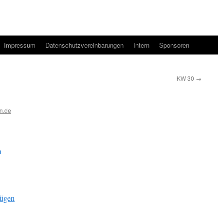
Impressum
Datenschutzvereinbarungen
Intern
Sponsoren
KW 30
→
n.de
n
fügen