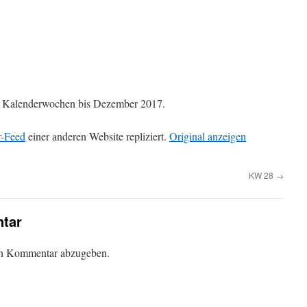
die Kalenderwochen bis Dezember 2017.
r-Feed
einer anderen Website repliziert.
Original anzeigen
KW 28
→
tar
en Kommentar abzugeben.