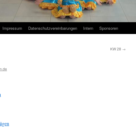
Impressum
Datenschutzvereinbarungen
Intern
Sponsoren
KW 28
→
n.de
n
fügen