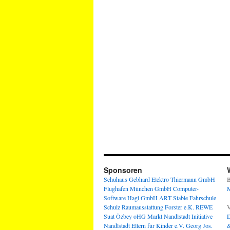
Sponsoren
Schuhaus Gebhard
Elektro Thiermann GmbH
B
Flughafen München GmbH
Computer-
M
Software Hagl GmbH
ART Stable
Fahrschule
Schulz
Raumausstattung Forster e.K.
REWE
V
Suat Özbey oHG
Markt Nandlstadt
Initiative
D
Nandlstadt Eltern für Kinder e.V.
Georg Jos.
&