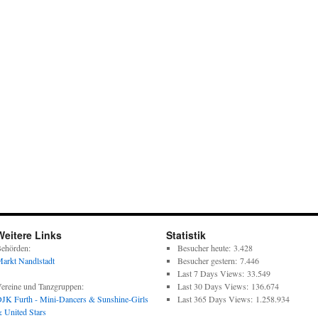
Weitere Links
Statistik
ehörden:
Besucher heute:
3.428
arkt Nandlstadt
Besucher gestern:
7.446
Last 7 Days Views:
33.549
ereine und Tanzgruppen:
Last 30 Days Views:
136.674
JK Furth - Mini-Dancers & Sunshine-Girls
Last 365 Days Views:
1.258.934
 United Stars