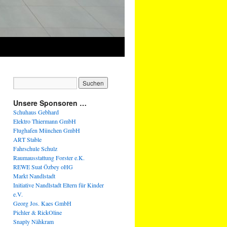
Unsere Sponsoren …
Schuhaus Gebhard
Elektro Thiermann GmbH
Flughafen München GmbH
ART Stable
Fahrschule Schulz
Raumausstattung Forster e.K.
REWE Suat Özbey oHG
Markt Nandlstadt
Initiative Nandlstadt Eltern für Kinder
e.V.
Georg Jos. Kaes GmbH
Pichler & RickOline
Snaply Nähkram