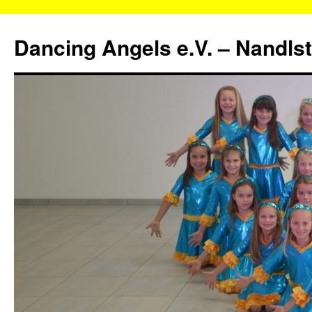
Zum
Inhalt
Dancing Angels e.V. – Nandls
springen