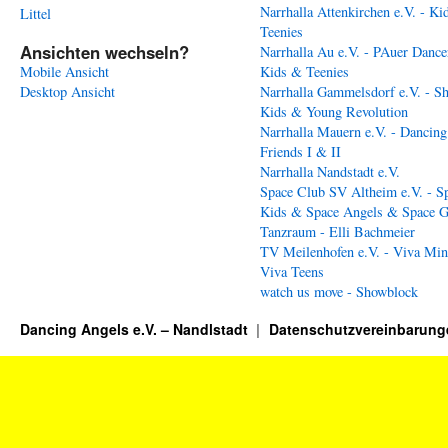
Narrhalla Attenkirchen e.V. - Ki
Littel
Teenies
Ansichten wechseln?
Narrhalla Au e.V. - PAuer Dance
Mobile Ansicht
Kids & Teenies
Desktop Ansicht
Narrhalla Gammelsdorf e.V. - S
Kids & Young Revolution
Narrhalla Mauern e.V. - Dancing
Friends I & II
Narrhalla Nandstadt e.V.
Space Club SV Altheim e.V. - S
Kids & Space Angels & Space G
Tanzraum - Elli Bachmeier
TV Meilenhofen e.V. - Viva Min
Viva Teens
watch us move - Showblock
Dancing Angels e.V. – Nandlstadt
Datenschutzvereinbarung