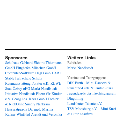
Sponsoren
Weitere Links
Schuhaus Gebhard
Elektro Thiermann
Behörden:
GmbH
Flughafen München GmbH
Markt Nandlstadt
Computer-Software Hagl GmbH
ART
Vereine und Tanzgruppen:
Stable
Fahrschule Schulz
DJK Furth - Mini-Dancers &
Raumausstattung Forster e.K.
REWE
Sunshine-Girls & United Stars
Suat Özbey oHG
Markt Nandlstadt
Jugendgarde der Faschingsgesell
Initiative Nandlstadt Eltern für Kinder
Dingolfing
e.V.
Georg Jos. Kaes GmbH
Pichler
Landshuter Talente e.V.
& RickOline
Snaply Nähkram
TSV Moosburg e.V. - Mini Starf
Hausarztpraxis Dr. med. Marina
& Little Starfires
Kufner
Winfried Arendt und Veronika