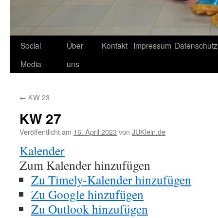
Social
Über
Kontakt
Impressum
Datenschutz
Media
uns
←
KW 23
KW 27
Veröffentlicht am
16. April 2023
von
JUKlein.de
Kalender
Zum Kalender hinzufügen
Zu Timely-Kalender hinzufügen
Zu Google hinzufügen
Zu Outlook hinzufügen