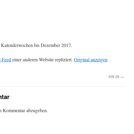
die Kalenderwochen bis Dezember 2017.
r-Feed
einer anderen Website repliziert.
Original anzeigen
KW 28
→
tar
en Kommentar abzugeben.