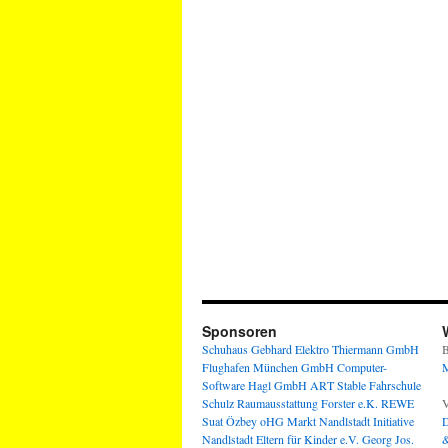
Sponsoren
Schuhaus Gebhard
Elektro Thiermann GmbH
B
Flughafen München GmbH
Computer-
M
Software Hagl GmbH
ART Stable
Fahrschule
Schulz
Raumausstattung Forster e.K.
REWE
V
Suat Özbey oHG
Markt Nandlstadt
Initiative
D
Nandlstadt Eltern für Kinder e.V.
Georg Jos.
&