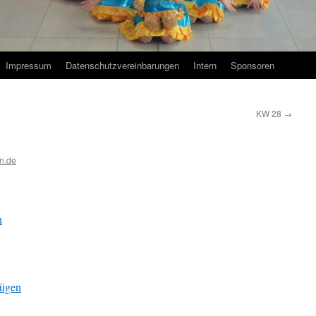
Impressum
Datenschutzvereinbarungen
Intern
Sponsoren
KW 28
→
n.de
n
fügen