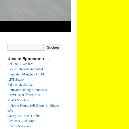
Unsere Sponsoren …
Schuhaus Gebhard
Elektro Thiermann GmbH
Flughafen München GmbH
ART Stable
Fahrschule Schulz
Raumausstattung Forster e.K.
REWE Suat Özbey oHG
Markt Nandlstadt
Initiative Nandlstadt Eltern für Kinder
e.V.
Georg Jos. Kaes GmbH
Pichler & RickOline
Snaply Nähkram