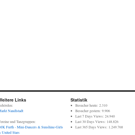
Weitere Links
Statistik
ehörden:
Besucher heute:
2.310
arkt Nandlstadt
Besucher gestern:
9.906
Last 7 Days Views:
24.940
ereine und Tanzgruppen:
Last 30 Days Views:
148.826
JK Furth - Mini-Dancers & Sunshine-Girls
Last 365 Days Views:
1.249.768
 United Stars