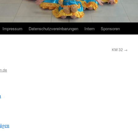
Impressum
Datenschutzvereinbarungen
Intern
Sponsoren
KW 32
→
n.de
n
fügen