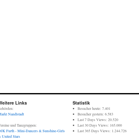
Weitere Links
Statistik
ehörden:
Besucher heute:
7.401
arkt Nandlstadt
Besucher gestern:
6.583
Last 7 Days Views:
20.520
ereine und Tanzgruppen:
Last 30 Days Views:
165.000
JK Furth - Mini-Dancers & Sunshine-Girls
Last 365 Days Views:
1.244.726
 United Stars