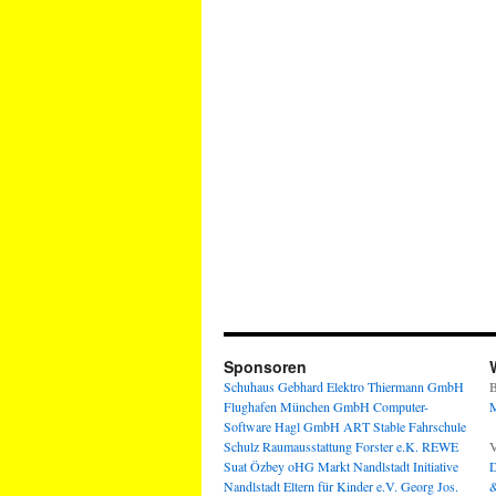
Sponsoren
Schuhaus Gebhard
Elektro Thiermann GmbH
B
Flughafen München GmbH
Computer-
M
Software Hagl GmbH
ART Stable
Fahrschule
Schulz
Raumausstattung Forster e.K.
REWE
V
Suat Özbey oHG
Markt Nandlstadt
Initiative
D
Nandlstadt Eltern für Kinder e.V.
Georg Jos.
&