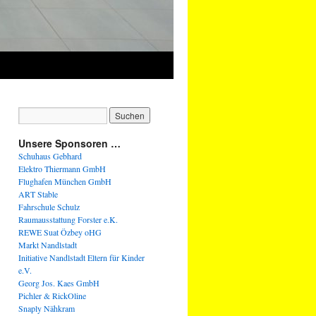
Unsere Sponsoren …
Schuhaus Gebhard
Elektro Thiermann GmbH
Flughafen München GmbH
ART Stable
Fahrschule Schulz
Raumausstattung Forster e.K.
REWE Suat Özbey oHG
Markt Nandlstadt
Initiative Nandlstadt Eltern für Kinder
e.V.
Georg Jos. Kaes GmbH
Pichler & RickOline
Snaply Nähkram