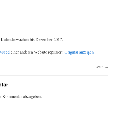
die Kalenderwochen bis Dezember 2017.
r-Feed
einer anderen Website repliziert.
Original anzeigen
KW 32
→
tar
en Kommentar abzugeben.