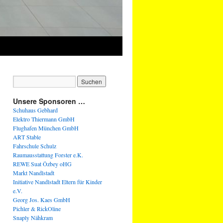
Unsere Sponsoren …
Schuhaus Gebhard
Elektro Thiermann GmbH
Flughafen München GmbH
ART Stable
Fahrschule Schulz
Raumausstattung Forster e.K.
REWE Suat Özbey oHG
Markt Nandlstadt
Initiative Nandlstadt Eltern für Kinder
e.V.
Georg Jos. Kaes GmbH
Pichler & RickOline
Snaply Nähkram