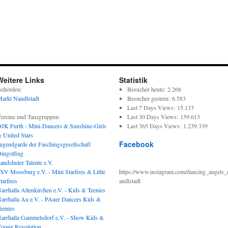
Weitere Links
Statistik
ehörden:
Besucher heute:
2.268
arkt Nandlstadt
Besucher gestern:
6.583
Last 7 Days Views:
15.133
ereine und Tanzgruppen:
Last 30 Days Views:
159.613
JK Furth - Mini-Dancers & Sunshine-Girls
Last 365 Days Views:
1.239.339
 United Stars
Facebook
ugendgarde der Faschingsgesellschaft
ingolfing
andshuter Talente e.V.
SV Moosburg e.V. - Mini Starfires & Little
https://www.instagram.com/dancing_angels_
tarfires
andlstadt
arrhalla Attenkirchen e.V. - Kids & Teenies
arrhalla Au e.V. - PAuer Dancers Kids &
eenies
arrhalla Gammelsdorf e.V. - Show Kids &
oung Revolution