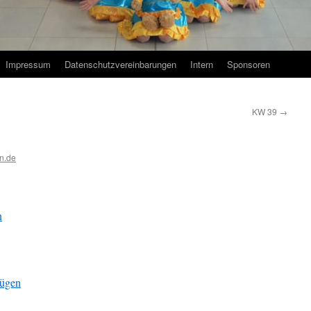
Impressum
Datenschutzvereinbarungen
Intern
Sponsoren
KW 39
→
n.de
n
fügen