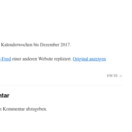
die Kalenderwochen bis Dezember 2017.
r-Feed
einer anderen Website repliziert.
Original anzeigen
KW 39
→
tar
en Kommentar abzugeben.