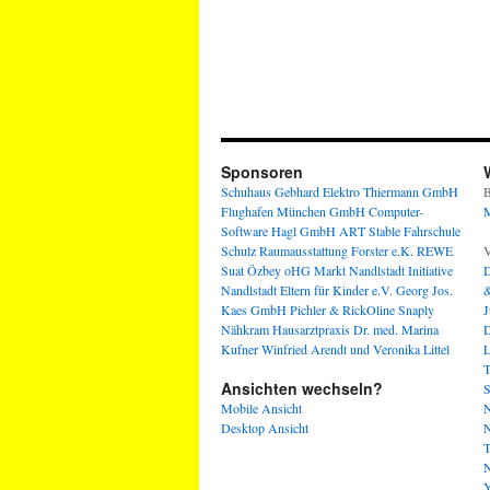
Sponsoren
Schuhaus Gebhard
Elektro Thiermann GmbH
B
Flughafen München GmbH
Computer-
M
Software Hagl GmbH
ART Stable
Fahrschule
Schulz
Raumausstattung Forster e.K.
REWE
V
Suat Özbey oHG
Markt Nandlstadt
Initiative
D
Nandlstadt Eltern für Kinder e.V.
Georg Jos.
&
Kaes GmbH
Pichler & RickOline
Snaply
J
Nähkram
Hausarztpraxis Dr. med. Marina
D
Kufner
Winfried Arendt und Veronika Littel
L
T
Ansichten wechseln?
S
Mobile Ansicht
N
Desktop Ansicht
N
T
N
Y