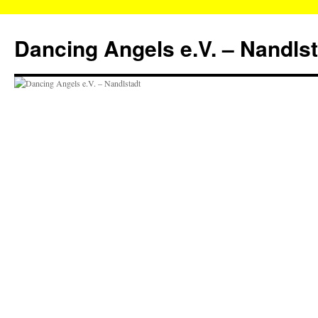
Zum
Inhalt
Dancing Angels e.V. – Nandls
springen