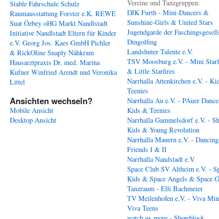
Vereine und Tanzgruppen:
Stable
Fahrschule Schulz
DJK Furth - Mini-Dancers &
Raumausstattung Forster e.K.
REWE
Sunshine-Girls & United Stars
Suat Özbey oHG
Markt Nandlstadt
Jugendgarde der Faschingsgesell
Initiative Nandlstadt Eltern für Kinder
Dingolfing
e.V.
Georg Jos. Kaes GmbH
Pichler
Landshuter Talente e.V.
& RickOline
Snaply Nähkram
TSV Moosburg e.V. - Mini Starf
Hausarztpraxis Dr. med. Marina
& Little Starfires
Kufner
Winfried Arendt und Veronika
Narrhalla Attenkirchen e.V. - Ki
Littel
Teenies
Ansichten wechseln?
Narrhalla Au e.V. - PAuer Dance
Mobile Ansicht
Kids & Teenies
Desktop Ansicht
Narrhalla Gammelsdorf e.V. - S
Kids & Young Revolution
Narrhalla Mauern e.V. - Dancing
Friends I & II
Narrhalla Nandstadt e.V.
Space Club SV Altheim e.V. - S
Kids & Space Angels & Space G
Tanzraum - Elli Bachmeier
TV Meilenhofen e.V. - Viva Min
Viva Teens
watch us move - Showblock