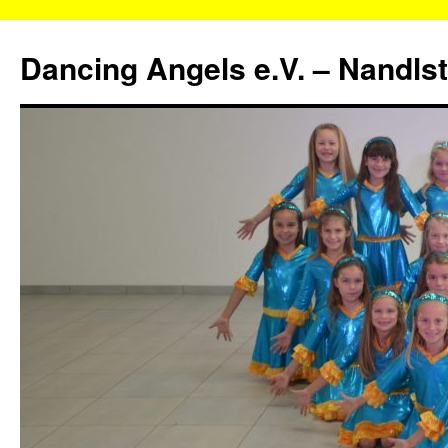
Zum
Inhalt
Dancing Angels e.V. – Nandls
springen