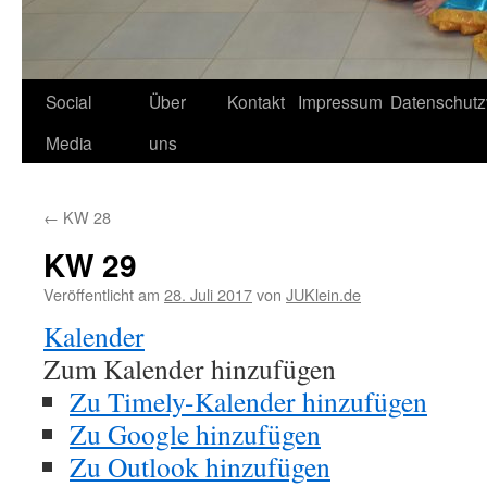
Social
Über
Kontakt
Impressum
Datenschutz
Media
uns
←
KW 28
KW 29
Veröffentlicht am
28. Juli 2017
von
JUKlein.de
Kalender
Zum Kalender hinzufügen
Zu Timely-Kalender hinzufügen
Zu Google hinzufügen
Zu Outlook hinzufügen