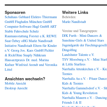
Sponsoren
Weitere Links
Schuhaus Gebhard
Elektro Thiermann
Behörden:
GmbH
Flughafen München GmbH
Markt Nandlstadt
Computer-Software Hagl GmbH
ART
Vereine und Tanzgruppen:
Stable
Fahrschule Schulz
DJK Furth - Mini-Dancers &
Raumausstattung Forster e.K.
REWE
Sunshine-Girls & United Stars
Suat Özbey oHG
Markt Nandlstadt
Jugendgarde der Faschingsgesell
Initiative Nandlstadt Eltern für Kinder
Dingolfing
e.V.
Georg Jos. Kaes GmbH
Pichler
Landshuter Talente e.V.
& RickOline
Snaply Nähkram
TSV Moosburg e.V. - Mini Starf
Hausarztpraxis Dr. med. Marina
& Little Starfires
Kufner
Winfried Arendt und Veronika
Narrhalla Attenkirchen e.V. - Ki
Littel
Teenies
Ansichten wechseln?
Narrhalla Au e.V. - PAuer Dance
Mobile Ansicht
Kids & Teenies
Desktop Ansicht
Narrhalla Gammelsdorf e.V. - S
Kids & Young Revolution
Narrhalla Mauern e.V. - Dancing
Friends I & II