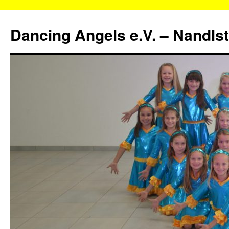
Zum
Inhalt
Dancing Angels e.V. – Nandls
springen