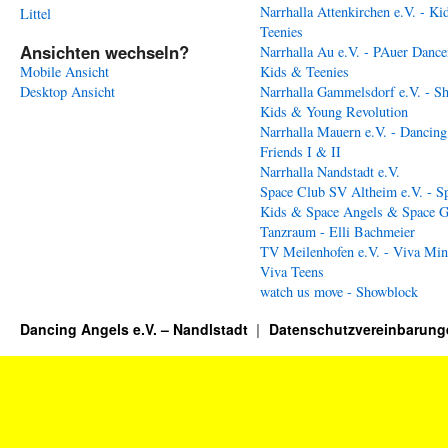
Narrhalla Attenkirchen e.V. - Ki
Littel
Teenies
Ansichten wechseln?
Narrhalla Au e.V. - PAuer Dance
Mobile Ansicht
Kids & Teenies
Desktop Ansicht
Narrhalla Gammelsdorf e.V. - S
Kids & Young Revolution
Narrhalla Mauern e.V. - Dancing
Friends I & II
Narrhalla Nandstadt e.V.
Space Club SV Altheim e.V. - S
Kids & Space Angels & Space G
Tanzraum - Elli Bachmeier
TV Meilenhofen e.V. - Viva Min
Viva Teens
watch us move - Showblock
Dancing Angels e.V. – Nandlstadt
Datenschutzvereinbarung