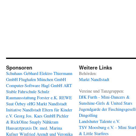
Sponsoren
Weitere Links
Schuhaus Gebhard
Elektro Thiermann
Behörden:
GmbH
Flughafen München GmbH
Markt Nandlstadt
Computer-Software Hagl GmbH
ART
Vereine und Tanzgruppen:
Stable
Fahrschule Schulz
DJK Furth - Mini-Dancers &
Raumausstattung Forster e.K.
REWE
Sunshine-Girls & United Stars
Suat Özbey oHG
Markt Nandlstadt
Jugendgarde der Faschingsgesell
Initiative Nandlstadt Eltern für Kinder
Dingolfing
e.V.
Georg Jos. Kaes GmbH
Pichler
Landshuter Talente e.V.
& RickOline
Snaply Nähkram
TSV Moosburg e.V. - Mini Starf
Hausarztpraxis Dr. med. Marina
& Little Starfires
Kufner
Winfried Arendt und Veronika