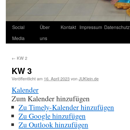
Social
Über
Kontakt
Impressum
Datenschutz
Media
uns
←
KW 2
KW 3
Veröffentlicht am
16. April 2023
von
JUKlein.de
Kalender
Zum Kalender hinzufügen
Zu Timely-Kalender hinzufügen
Zu Google hinzufügen
Zu Outlook hinzufügen