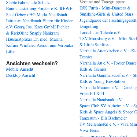
Vereine und Tanzgruppen:
Stable
Fahrschule Schulz
DJK Furth - Mini-Dancers &
Raumausstattung Forster e.K.
REWE
Sunshine-Girls & United Stars
Suat Özbey oHG
Markt Nandlstadt
Jugendgarde der Faschingsgesell
Initiative Nandlstadt Eltern für Kinder
Dingolfing
e.V.
Georg Jos. Kaes GmbH
Pichler
Landshuter Talente e.V.
& RickOline
Snaply Nähkram
TSV Moosburg e.V. - Mini Starf
Hausarztpraxis Dr. med. Marina
& Little Starfires
Kufner
Winfried Arendt und Veronika
Narrhalla Attenkirchen e.V. - Ki
Littel
Teenies
Ansichten wechseln?
Narrhalla Au e.V. - PAuer Dance
Mobile Ansicht
Kids & Teenies
Desktop Ansicht
Narrhalla Gammelsdorf e.V. - S
Kids & Young Revolution
Narrhalla Mauern e.V. - Dancing
Friends I & II
Narrhalla Nandstadt e.V.
Space Club SV Altheim e.V. - S
Kids & Space Angels & Space G
Tanzraum - Elli Bachmeier
TV Meilenhofen e.V. - Viva Min
Viva Teens
watch us move - Showblock