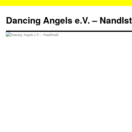
Zum
Inhalt
Dancing Angels e.V. – Nandls
springen