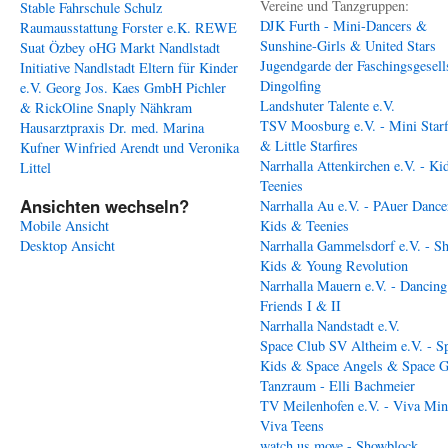
Vereine und Tanzgruppen:
Stable
Fahrschule Schulz
DJK Furth - Mini-Dancers &
Raumausstattung Forster e.K.
REWE
Sunshine-Girls & United Stars
Suat Özbey oHG
Markt Nandlstadt
Jugendgarde der Faschingsgesell
Initiative Nandlstadt Eltern für Kinder
Dingolfing
e.V.
Georg Jos. Kaes GmbH
Pichler
Landshuter Talente e.V.
& RickOline
Snaply Nähkram
TSV Moosburg e.V. - Mini Starf
Hausarztpraxis Dr. med. Marina
& Little Starfires
Kufner
Winfried Arendt und Veronika
Narrhalla Attenkirchen e.V. - Ki
Littel
Teenies
Ansichten wechseln?
Narrhalla Au e.V. - PAuer Dance
Mobile Ansicht
Kids & Teenies
Desktop Ansicht
Narrhalla Gammelsdorf e.V. - S
Kids & Young Revolution
Narrhalla Mauern e.V. - Dancing
Friends I & II
Narrhalla Nandstadt e.V.
Space Club SV Altheim e.V. - S
Kids & Space Angels & Space G
Tanzraum - Elli Bachmeier
TV Meilenhofen e.V. - Viva Min
Viva Teens
watch us move - Showblock