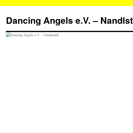
Zum
Inhalt
Dancing Angels e.V. – Nandls
springen