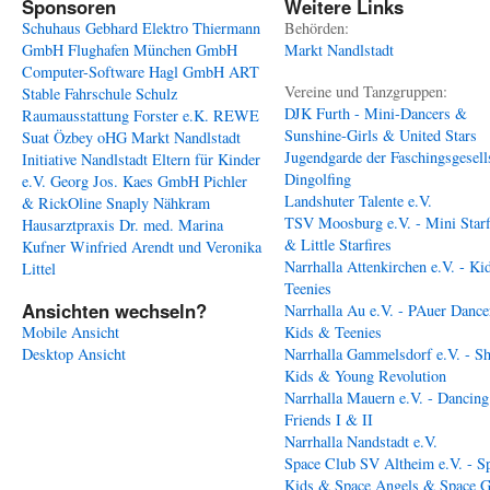
Sponsoren
Weitere Links
Schuhaus Gebhard
Elektro Thiermann
Behörden:
GmbH
Flughafen München GmbH
Markt Nandlstadt
Computer-Software Hagl GmbH
ART
Vereine und Tanzgruppen:
Stable
Fahrschule Schulz
DJK Furth - Mini-Dancers &
Raumausstattung Forster e.K.
REWE
Sunshine-Girls & United Stars
Suat Özbey oHG
Markt Nandlstadt
Jugendgarde der Faschingsgesell
Initiative Nandlstadt Eltern für Kinder
Dingolfing
e.V.
Georg Jos. Kaes GmbH
Pichler
Landshuter Talente e.V.
& RickOline
Snaply Nähkram
TSV Moosburg e.V. - Mini Starf
Hausarztpraxis Dr. med. Marina
& Little Starfires
Kufner
Winfried Arendt und Veronika
Narrhalla Attenkirchen e.V. - Ki
Littel
Teenies
Ansichten wechseln?
Narrhalla Au e.V. - PAuer Dance
Mobile Ansicht
Kids & Teenies
Desktop Ansicht
Narrhalla Gammelsdorf e.V. - S
Kids & Young Revolution
Narrhalla Mauern e.V. - Dancing
Friends I & II
Narrhalla Nandstadt e.V.
Space Club SV Altheim e.V. - S
Kids & Space Angels & Space G