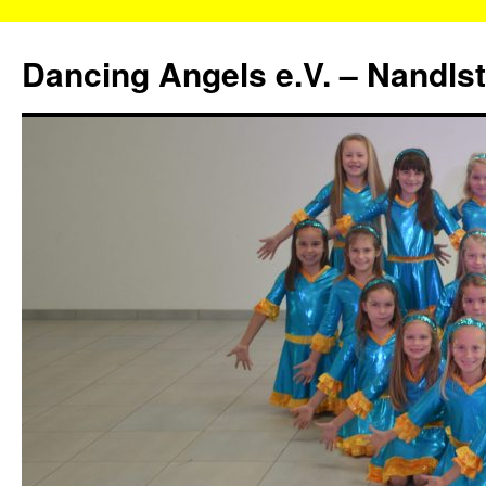
Zum
Inhalt
Dancing Angels e.V. – Nandls
springen