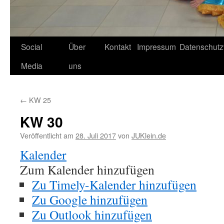
Social
Über
Kontakt
Impressum
Datenschutz
Media
uns
←
KW 25
KW 30
Veröffentlicht am
28. Juli 2017
von
JUKlein.de
Kalender
Zum Kalender hinzufügen
Zu Timely-Kalender hinzufügen
Zu Google hinzufügen
Zu Outlook hinzufügen