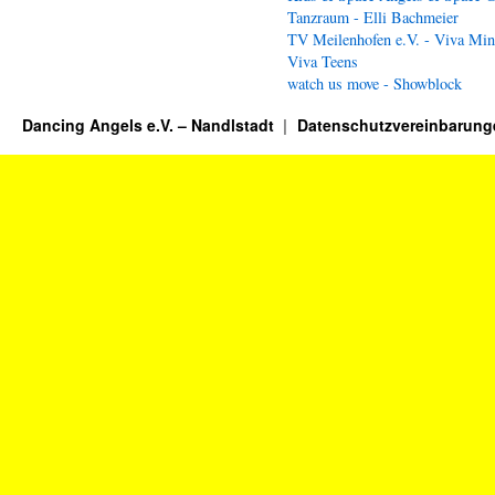
Tanzraum - Elli Bachmeier
TV Meilenhofen e.V. - Viva Min
Viva Teens
watch us move - Showblock
Dancing Angels e.V. – Nandlstadt
Datenschutzvereinbarung