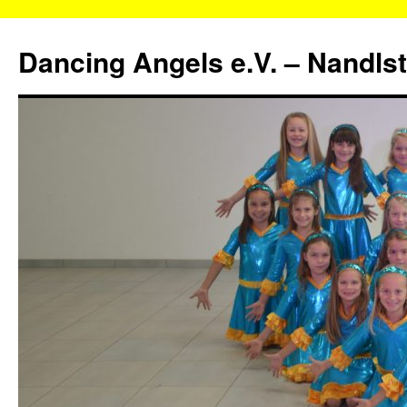
Zum
Inhalt
Dancing Angels e.V. – Nandls
springen