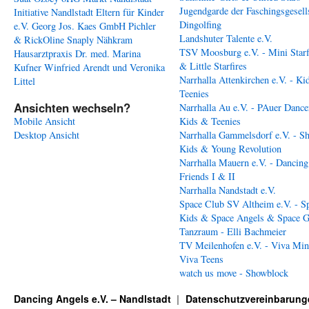
Jugendgarde der Faschingsgesell
Initiative Nandlstadt Eltern für Kinder
Dingolfing
e.V.
Georg Jos. Kaes GmbH
Pichler
Landshuter Talente e.V.
& RickOline
Snaply Nähkram
TSV Moosburg e.V. - Mini Starf
Hausarztpraxis Dr. med. Marina
& Little Starfires
Kufner
Winfried Arendt und Veronika
Narrhalla Attenkirchen e.V. - Ki
Littel
Teenies
Ansichten wechseln?
Narrhalla Au e.V. - PAuer Dance
Mobile Ansicht
Kids & Teenies
Desktop Ansicht
Narrhalla Gammelsdorf e.V. - S
Kids & Young Revolution
Narrhalla Mauern e.V. - Dancing
Friends I & II
Narrhalla Nandstadt e.V.
Space Club SV Altheim e.V. - S
Kids & Space Angels & Space G
Tanzraum - Elli Bachmeier
TV Meilenhofen e.V. - Viva Min
Viva Teens
watch us move - Showblock
Dancing Angels e.V. – Nandlstadt
Datenschutzvereinbarung