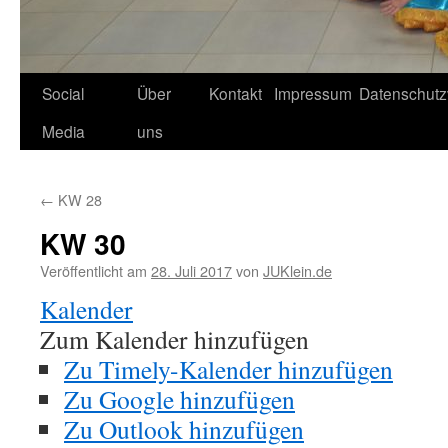
Social
Über
Kontakt
Impressum
Datenschutz
Media
uns
←
KW 28
KW 30
Veröffentlicht am
28. Juli 2017
von
JUKlein.de
Kalender
Zum Kalender hinzufügen
Zu Timely-Kalender hinzufügen
Zu Google hinzufügen
Zu Outlook hinzufügen