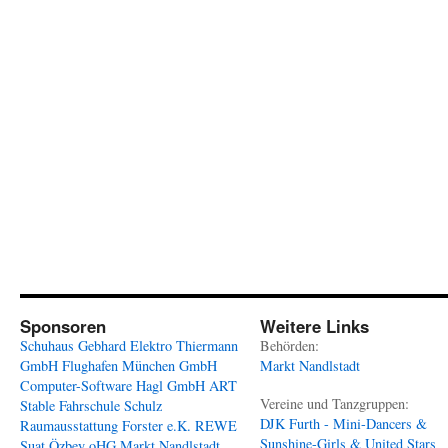
Sponsoren
Weitere Links
Schuhaus Gebhard
Elektro Thiermann
Behörden:
GmbH
Flughafen München GmbH
Markt Nandlstadt
Computer-Software Hagl GmbH
ART
Vereine und Tanzgruppen:
Stable
Fahrschule Schulz
DJK Furth - Mini-Dancers &
Raumausstattung Forster e.K.
REWE
Sunshine-Girls & United Stars
Suat Özbey oHG
Markt Nandlstadt