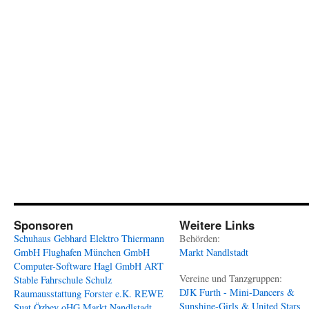
Sponsoren
Weitere Links
Schuhaus Gebhard
Elektro Thiermann
Behörden:
GmbH
Flughafen München GmbH
Markt Nandlstadt
Computer-Software Hagl GmbH
ART
Vereine und Tanzgruppen:
Stable
Fahrschule Schulz
DJK Furth - Mini-Dancers &
Raumausstattung Forster e.K.
REWE
Sunshine-Girls & United Stars
Suat Özbey oHG
Markt Nandlstadt