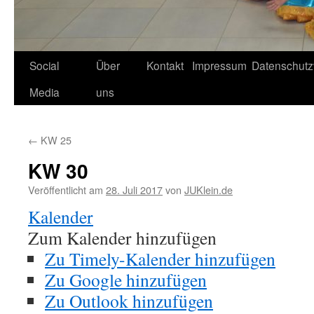
Social
Über
Kontakt
Impressum
Datenschutz
Media
uns
←
KW 25
KW 30
Veröffentlicht am
28. Juli 2017
von
JUKlein.de
Kalender
Zum Kalender hinzufügen
Zu Timely-Kalender hinzufügen
Zu Google hinzufügen
Zu Outlook hinzufügen