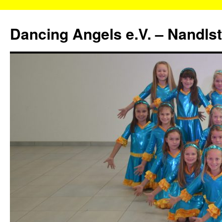
Zum
Inhalt
Dancing Angels e.V. – Nandls
springen