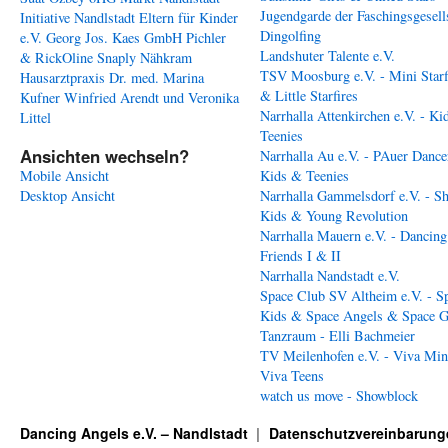
Jugendgarde der Faschingsgesell
Initiative Nandlstadt Eltern für Kinder
Dingolfing
e.V.
Georg Jos. Kaes GmbH
Pichler
Landshuter Talente e.V.
& RickOline
Snaply Nähkram
TSV Moosburg e.V. - Mini Starf
Hausarztpraxis Dr. med. Marina
& Little Starfires
Kufner
Winfried Arendt und Veronika
Narrhalla Attenkirchen e.V. - Ki
Littel
Teenies
Ansichten wechseln?
Narrhalla Au e.V. - PAuer Dance
Mobile Ansicht
Kids & Teenies
Desktop Ansicht
Narrhalla Gammelsdorf e.V. - S
Kids & Young Revolution
Narrhalla Mauern e.V. - Dancing
Friends I & II
Narrhalla Nandstadt e.V.
Space Club SV Altheim e.V. - S
Kids & Space Angels & Space G
Tanzraum - Elli Bachmeier
TV Meilenhofen e.V. - Viva Min
Viva Teens
watch us move - Showblock
Dancing Angels e.V. – Nandlstadt
Datenschutzvereinbarung