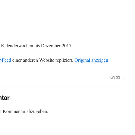
die Kalenderwochen bis Dezember 2017.
r-Feed
einer anderen Website repliziert.
Original anzeigen
KW 33
→
tar
en Kommentar abzugeben.