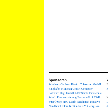
Sponsoren
Schuhaus Gebhard
Elektro Thiermann GmbH
B
Flughafen München GmbH
Computer-
M
Software Hagl GmbH
ART Stable
Fahrschule
Schulz
Raumausstattung Forster e.K.
REWE
V
Suat Özbey oHG
Markt Nandlstadt
Initiative
D
Nandlstadt Eltern für Kinder e.V.
Georg Jos.
&