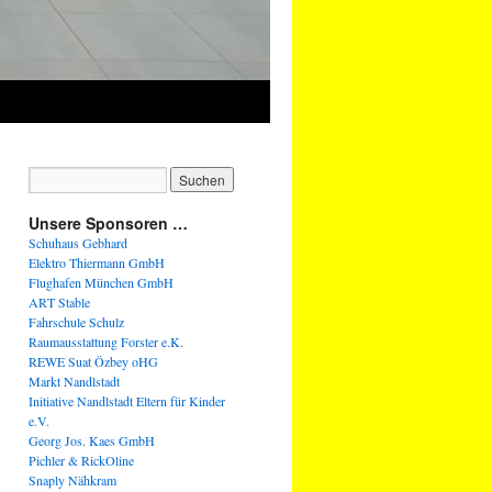
Unsere Sponsoren …
Schuhaus Gebhard
Elektro Thiermann GmbH
Flughafen München GmbH
ART Stable
Fahrschule Schulz
Raumausstattung Forster e.K.
REWE Suat Özbey oHG
Markt Nandlstadt
Initiative Nandlstadt Eltern für Kinder
e.V.
Georg Jos. Kaes GmbH
Pichler & RickOline
Snaply Nähkram