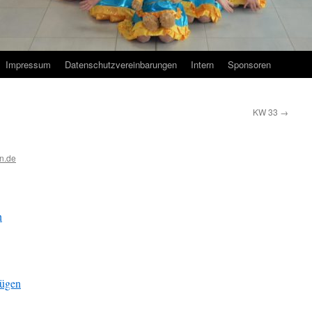
Impressum
Datenschutzvereinbarungen
Intern
Sponsoren
KW 33
→
n.de
n
fügen