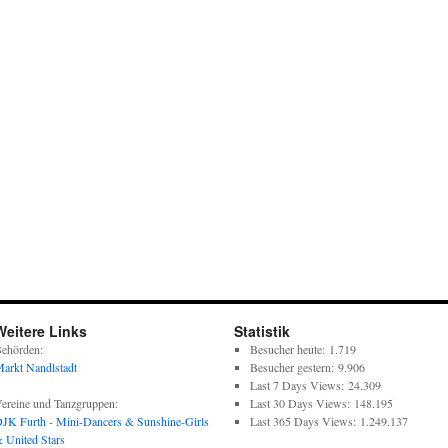
Weitere Links
Statistik
ehörden:
Besucher heute:
1.719
arkt Nandlstadt
Besucher gestern:
9.906
Last 7 Days Views:
24.309
ereine und Tanzgruppen:
Last 30 Days Views:
148.195
JK Furth - Mini-Dancers & Sunshine-Girls
Last 365 Days Views:
1.249.137
 United Stars