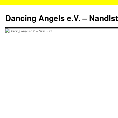
Zum
Inhalt
Dancing Angels e.V. – Nandls
springen