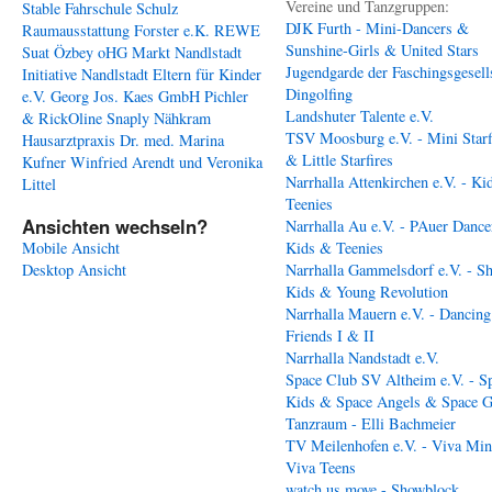
Vereine und Tanzgruppen:
Stable
Fahrschule Schulz
DJK Furth - Mini-Dancers &
Raumausstattung Forster e.K.
REWE
Sunshine-Girls & United Stars
Suat Özbey oHG
Markt Nandlstadt
Jugendgarde der Faschingsgesell
Initiative Nandlstadt Eltern für Kinder
Dingolfing
e.V.
Georg Jos. Kaes GmbH
Pichler
Landshuter Talente e.V.
& RickOline
Snaply Nähkram
TSV Moosburg e.V. - Mini Starf
Hausarztpraxis Dr. med. Marina
& Little Starfires
Kufner
Winfried Arendt und Veronika
Narrhalla Attenkirchen e.V. - Ki
Littel
Teenies
Ansichten wechseln?
Narrhalla Au e.V. - PAuer Dance
Mobile Ansicht
Kids & Teenies
Desktop Ansicht
Narrhalla Gammelsdorf e.V. - S
Kids & Young Revolution
Narrhalla Mauern e.V. - Dancing
Friends I & II
Narrhalla Nandstadt e.V.
Space Club SV Altheim e.V. - S
Kids & Space Angels & Space G
Tanzraum - Elli Bachmeier
TV Meilenhofen e.V. - Viva Min
Viva Teens
watch us move - Showblock