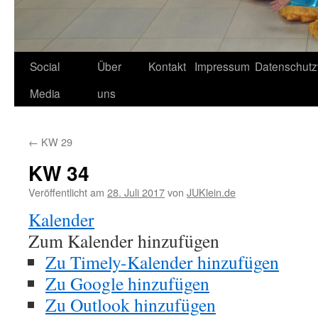
Social
Über
Kontakt
Impressum
Datenschutz
Media
uns
←
KW 29
KW 34
Veröffentlicht am
28. Juli 2017
von
JUKlein.de
Kalender
Zum Kalender hinzufügen
Zu Timely-Kalender hinzufügen
Zu Google hinzufügen
Zu Outlook hinzufügen