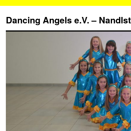
Zum
Inhalt
Dancing Angels e.V. – Nandls
springen