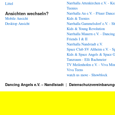
Narrhalla Attenkirchen e.V. - Ki
Littel
Teenies
Ansichten wechseln?
Narrhalla Au e.V. - PAuer Dance
Mobile Ansicht
Kids & Teenies
Desktop Ansicht
Narrhalla Gammelsdorf e.V. - S
Kids & Young Revolution
Narrhalla Mauern e.V. - Dancing
Friends I & II
Narrhalla Nandstadt e.V.
Space Club SV Altheim e.V. - S
Kids & Space Angels & Space G
Tanzraum - Elli Bachmeier
TV Meilenhofen e.V. - Viva Min
Viva Teens
watch us move - Showblock
Dancing Angels e.V. – Nandlstadt
Datenschutzvereinbarung