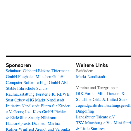
Sponsoren
Weitere Links
Schuhaus Gebhard
Elektro Thiermann
Behörden:
GmbH
Flughafen München GmbH
Markt Nandlstadt
Computer-Software Hagl GmbH
ART
Vereine und Tanzgruppen:
Stable
Fahrschule Schulz
DJK Furth - Mini-Dancers &
Raumausstattung Forster e.K.
REWE
Sunshine-Girls & United Stars
Suat Özbey oHG
Markt Nandlstadt
Jugendgarde der Faschingsgesell
Initiative Nandlstadt Eltern für Kinder
Dingolfing
e.V.
Georg Jos. Kaes GmbH
Pichler
Landshuter Talente e.V.
& RickOline
Snaply Nähkram
TSV Moosburg e.V. - Mini Starf
Hausarztpraxis Dr. med. Marina
& Little Starfires
Kufner
Winfried Arendt und Veronika