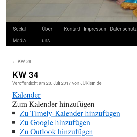
Social
Über
Kontakt
Impressum
Datenschutz
Media
uns
←
KW 28
KW 34
Veröffentlicht am
28. Juli 2017
von
JUKlein.de
Kalender
Zum Kalender hinzufügen
Zu Timely-Kalender hinzufügen
Zu Google hinzufügen
Zu Outlook hinzufügen