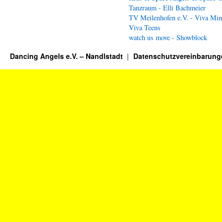
Tanzraum - Elli Bachmeier
TV Meilenhofen e.V. - Viva Min
Viva Teens
watch us move - Showblock
Dancing Angels e.V. – Nandlstadt
Datenschutzvereinbarung