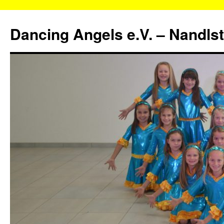
Zum
Inhalt
Dancing Angels e.V. – Nandls
springen