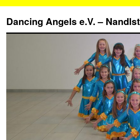
Zum
Inhalt
Dancing Angels e.V. – Nandls
springen