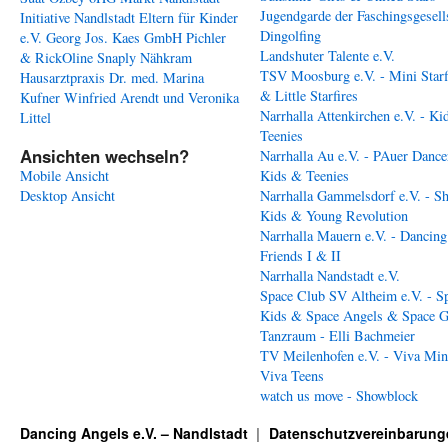
Jugendgarde der Faschingsgesell
Initiative Nandlstadt Eltern für Kinder
Dingolfing
e.V.
Georg Jos. Kaes GmbH
Pichler
Landshuter Talente e.V.
& RickOline
Snaply Nähkram
TSV Moosburg e.V. - Mini Starf
Hausarztpraxis Dr. med. Marina
& Little Starfires
Kufner
Winfried Arendt und Veronika
Narrhalla Attenkirchen e.V. - Ki
Littel
Teenies
Ansichten wechseln?
Narrhalla Au e.V. - PAuer Dance
Mobile Ansicht
Kids & Teenies
Desktop Ansicht
Narrhalla Gammelsdorf e.V. - S
Kids & Young Revolution
Narrhalla Mauern e.V. - Dancing
Friends I & II
Narrhalla Nandstadt e.V.
Space Club SV Altheim e.V. - S
Kids & Space Angels & Space G
Tanzraum - Elli Bachmeier
TV Meilenhofen e.V. - Viva Min
Viva Teens
watch us move - Showblock
Dancing Angels e.V. – Nandlstadt
Datenschutzvereinbarung