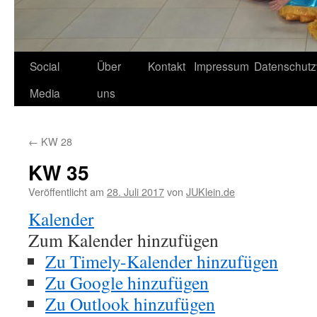
Social
Über
Kontakt
Impressum
Datenschutz
Media
uns
←
KW 28
KW 35
Veröffentlicht am
28. Juli 2017
von
JUKlein.de
Kalender
Zum Kalender hinzufügen
Zu Timely-Kalender hinzufügen
Zu Google hinzufügen
Zu Outlook hinzufügen