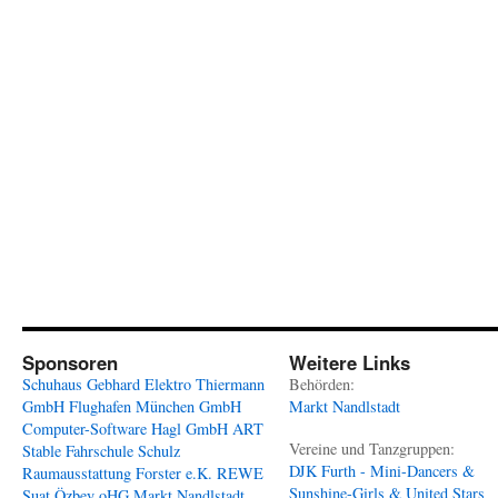
Sponsoren
Weitere Links
Schuhaus Gebhard
Elektro Thiermann
Behörden:
GmbH
Flughafen München GmbH
Markt Nandlstadt
Computer-Software Hagl GmbH
ART
Vereine und Tanzgruppen:
Stable
Fahrschule Schulz
DJK Furth - Mini-Dancers &
Raumausstattung Forster e.K.
REWE
Sunshine-Girls & United Stars
Suat Özbey oHG
Markt Nandlstadt