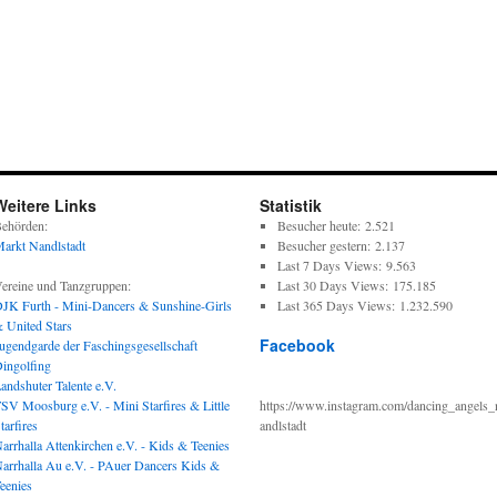
Weitere Links
Statistik
ehörden:
Besucher heute:
2.521
arkt Nandlstadt
Besucher gestern:
2.137
Last 7 Days Views:
9.563
ereine und Tanzgruppen:
Last 30 Days Views:
175.185
JK Furth - Mini-Dancers & Sunshine-Girls
Last 365 Days Views:
1.232.590
 United Stars
Facebook
ugendgarde der Faschingsgesellschaft
ingolfing
andshuter Talente e.V.
SV Moosburg e.V. - Mini Starfires & Little
https://www.instagram.com/dancing_angels_
tarfires
andlstadt
arrhalla Attenkirchen e.V. - Kids & Teenies
arrhalla Au e.V. - PAuer Dancers Kids &
eenies