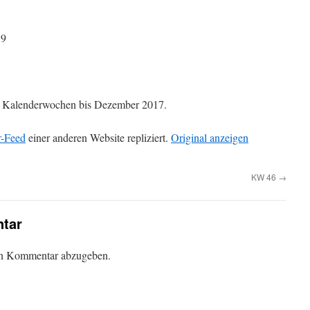
59
die Kalenderwochen bis Dezember 2017.
r-Feed
einer anderen Website repliziert.
Original anzeigen
KW 46
→
tar
en Kommentar abzugeben.