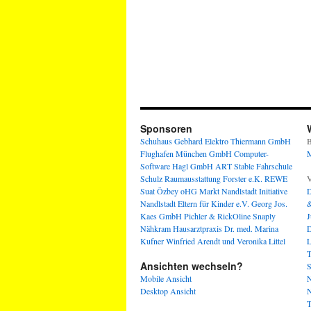
Sponsoren
Schuhaus Gebhard
Elektro Thiermann GmbH
B
Flughafen München GmbH
Computer-
M
Software Hagl GmbH
ART Stable
Fahrschule
Schulz
Raumausstattung Forster e.K.
REWE
V
Suat Özbey oHG
Markt Nandlstadt
Initiative
D
Nandlstadt Eltern für Kinder e.V.
Georg Jos.
&
Kaes GmbH
Pichler & RickOline
Snaply
J
Nähkram
Hausarztpraxis Dr. med. Marina
D
Kufner
Winfried Arendt und Veronika Littel
L
T
Ansichten wechseln?
S
Mobile Ansicht
N
Desktop Ansicht
N
T