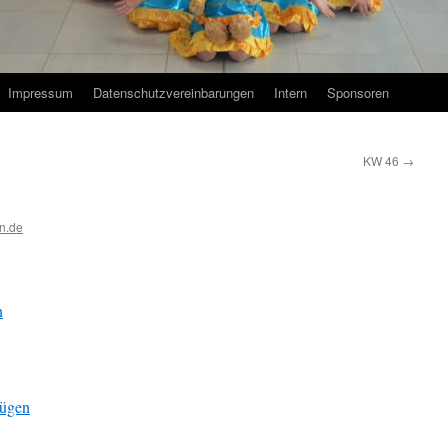
Impressum
Datenschutzvereinbarungen
Intern
Sponsoren
KW 46
→
n.de
n
fügen