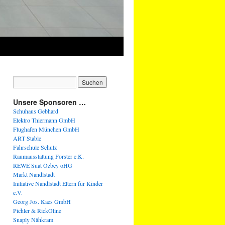
Unsere Sponsoren …
Schuhaus Gebhard
Elektro Thiermann GmbH
Flughafen München GmbH
ART Stable
Fahrschule Schulz
Raumausstattung Forster e.K.
REWE Suat Özbey oHG
Markt Nandlstadt
Initiative Nandlstadt Eltern für Kinder
e.V.
Georg Jos. Kaes GmbH
Pichler & RickOline
Snaply Nähkram