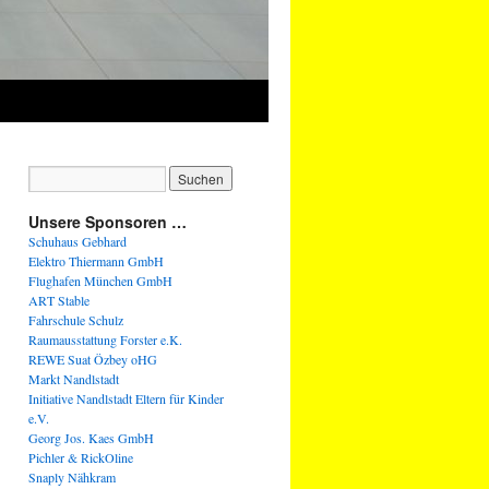
Unsere Sponsoren …
Schuhaus Gebhard
Elektro Thiermann GmbH
Flughafen München GmbH
ART Stable
Fahrschule Schulz
Raumausstattung Forster e.K.
REWE Suat Özbey oHG
Markt Nandlstadt
Initiative Nandlstadt Eltern für Kinder
e.V.
Georg Jos. Kaes GmbH
Pichler & RickOline
Snaply Nähkram