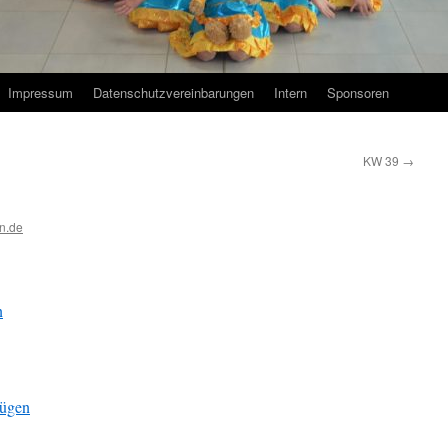
Impressum
Datenschutzvereinbarungen
Intern
Sponsoren
KW 39
→
n.de
n
fügen