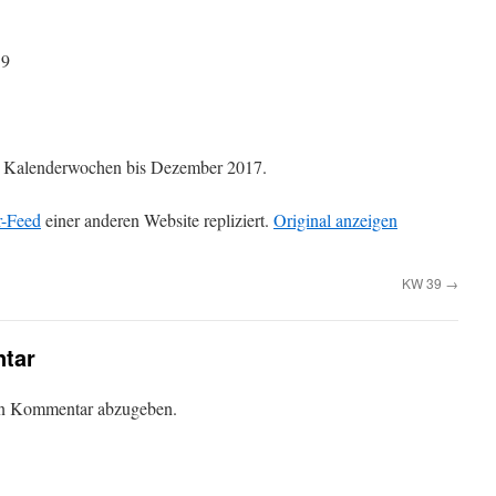
59
die Kalenderwochen bis Dezember 2017.
r-Feed
einer anderen Website repliziert.
Original anzeigen
KW 39
→
tar
en Kommentar abzugeben.