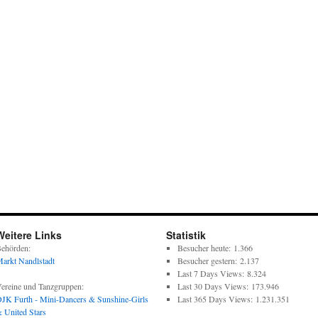
Weitere Links
Statistik
ehörden:
Besucher heute:
1.366
arkt Nandlstadt
Besucher gestern:
2.137
Last 7 Days Views:
8.324
ereine und Tanzgruppen:
Last 30 Days Views:
173.946
JK Furth - Mini-Dancers & Sunshine-Girls
Last 365 Days Views:
1.231.351
 United Stars