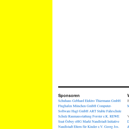
Sponsoren
Schuhaus Gebhard
Elektro Thiermann GmbH
B
Flughafen München GmbH
Computer-
M
Software Hagl GmbH
ART Stable
Fahrschule
Schulz
Raumausstattung Forster e.K.
REWE
V
Suat Özbey oHG
Markt Nandlstadt
Initiative
D
Nandlstadt Eltern für Kinder e.V.
Georg Jos.
&