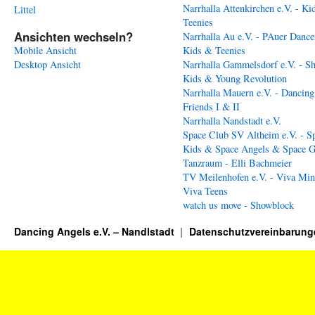
Narrhalla Attenkirchen e.V. - Ki
Littel
Teenies
Ansichten wechseln?
Narrhalla Au e.V. - PAuer Dance
Mobile Ansicht
Kids & Teenies
Desktop Ansicht
Narrhalla Gammelsdorf e.V. - S
Kids & Young Revolution
Narrhalla Mauern e.V. - Dancing
Friends I & II
Narrhalla Nandstadt e.V.
Space Club SV Altheim e.V. - S
Kids & Space Angels & Space G
Tanzraum - Elli Bachmeier
TV Meilenhofen e.V. - Viva Min
Viva Teens
watch us move - Showblock
Dancing Angels e.V. – Nandlstadt
Datenschutzvereinbarung