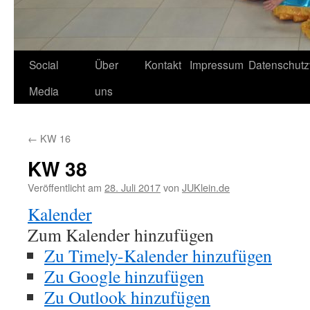
Social
Über
Kontakt
Impressum
Datenschutz
Media
uns
←
KW 16
KW 38
Veröffentlicht am
28. Juli 2017
von
JUKlein.de
Kalender
Zum Kalender hinzufügen
Zu Timely-Kalender hinzufügen
Zu Google hinzufügen
Zu Outlook hinzufügen