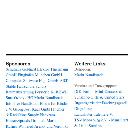
Sponsoren
Weitere Links
Schuhaus Gebhard
Elektro Thiermann
Behörden:
GmbH
Flughafen München GmbH
Markt Nandlstadt
Computer-Software Hagl GmbH
ART
Vereine und Tanzgruppen:
Stable
Fahrschule Schulz
DJK Furth - Mini-Dancers &
Raumausstattung Forster e.K.
REWE
Sunshine-Girls & United Stars
Suat Özbey oHG
Markt Nandlstadt
Jugendgarde der Faschingsgesell
Initiative Nandlstadt Eltern für Kinder
Dingolfing
e.V.
Georg Jos. Kaes GmbH
Pichler
Landshuter Talente e.V.
& RickOline
Snaply Nähkram
TSV Moosburg e.V. - Mini Starf
Hausarztpraxis Dr. med. Marina
& Little Starfires
Kufner
Winfried Arendt und Veronika