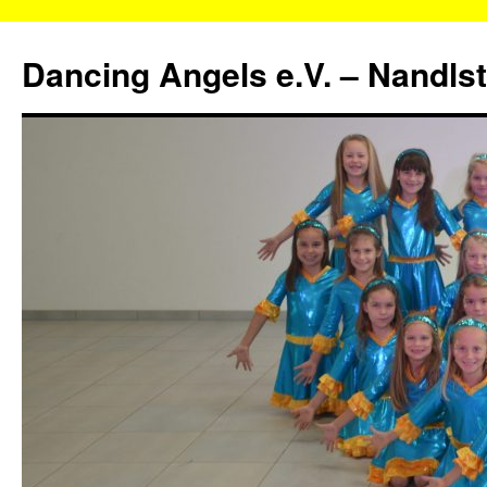
Zum
Inhalt
Dancing Angels e.V. – Nandls
springen