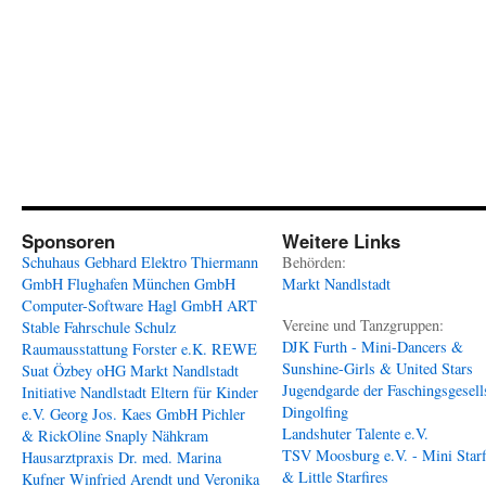
Sponsoren
Weitere Links
Schuhaus Gebhard
Elektro Thiermann
Behörden:
GmbH
Flughafen München GmbH
Markt Nandlstadt
Computer-Software Hagl GmbH
ART
Vereine und Tanzgruppen:
Stable
Fahrschule Schulz
DJK Furth - Mini-Dancers &
Raumausstattung Forster e.K.
REWE
Sunshine-Girls & United Stars
Suat Özbey oHG
Markt Nandlstadt
Jugendgarde der Faschingsgesell
Initiative Nandlstadt Eltern für Kinder
Dingolfing
e.V.
Georg Jos. Kaes GmbH
Pichler
Landshuter Talente e.V.
& RickOline
Snaply Nähkram
TSV Moosburg e.V. - Mini Starf
Hausarztpraxis Dr. med. Marina
& Little Starfires
Kufner
Winfried Arendt und Veronika