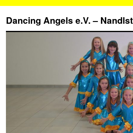
Zum
Inhalt
Dancing Angels e.V. – Nandls
springen