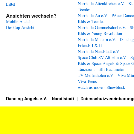
Narrhalla Attenkirchen e.V. - Ki
Littel
Teenies
Ansichten wechseln?
Narrhalla Au e.V. - PAuer Dance
Mobile Ansicht
Kids & Teenies
Desktop Ansicht
Narrhalla Gammelsdorf e.V. - S
Kids & Young Revolution
Narrhalla Mauern e.V. - Dancing
Friends I & II
Narrhalla Nandstadt e.V.
Space Club SV Altheim e.V. - S
Kids & Space Angels & Space G
Tanzraum - Elli Bachmeier
TV Meilenhofen e.V. - Viva Min
Viva Teens
watch us move - Showblock
Dancing Angels e.V. – Nandlstadt
Datenschutzvereinbarung