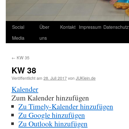
Social
Über
Kontakt
Impressum
Datenschutz
Media
uns
←
KW 35
KW 38
Veröffentlicht am
28. Juli 2017
von
JUKlein.de
Kalender
Zum Kalender hinzufügen
Zu Timely-Kalender hinzufügen
Zu Google hinzufügen
Zu Outlook hinzufügen