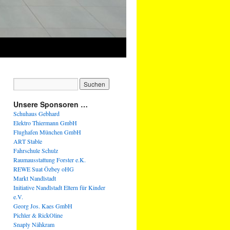
Unsere Sponsoren …
Schuhaus Gebhard
Elektro Thiermann GmbH
Flughafen München GmbH
ART Stable
Fahrschule Schulz
Raumausstattung Forster e.K.
REWE Suat Özbey oHG
Markt Nandlstadt
Initiative Nandlstadt Eltern für Kinder
e.V.
Georg Jos. Kaes GmbH
Pichler & RickOline
Snaply Nähkram