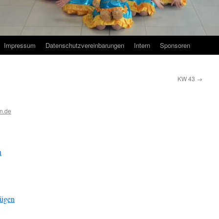
Impressum
Datenschutzvereinbarungen
Intern
Sponsoren
KW 43
→
n.de
n
fügen