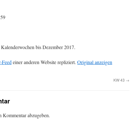
:59
die Kalenderwochen bis Dezember 2017.
r-Feed
einer anderen Website repliziert.
Original anzeigen
KW 43
→
tar
en Kommentar abzugeben.