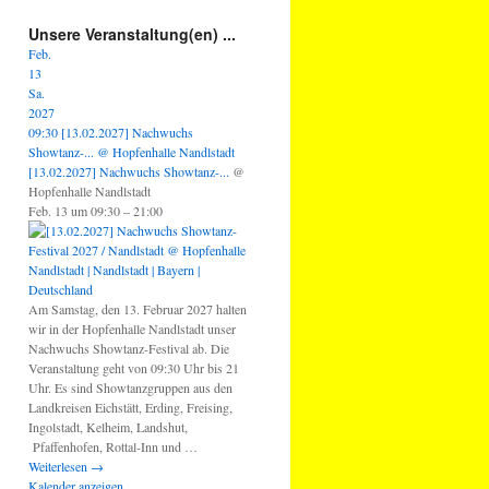
Unsere Veranstaltung(en) ...
Feb.
13
Sa.
2027
09:30
[13.02.2027] Nachwuchs
Showtanz-...
@ Hopfenhalle Nandlstadt
[13.02.2027] Nachwuchs Showtanz-...
@
Hopfenhalle Nandlstadt
Feb. 13 um 09:30 – 21:00
Am Samstag, den 13. Februar 2027 halten
wir in der Hopfenhalle Nandlstadt unser
Nachwuchs Showtanz-Festival ab. Die
Veranstaltung geht von 09:30 Uhr bis 21
Uhr. Es sind Showtanzgruppen aus den
Landkreisen Eichstätt, Erding, Freising,
Ingolstadt, Kelheim, Landshut,
Pfaffenhofen, Rottal-Inn und …
Weiterlesen
→
Kalender anzeigen