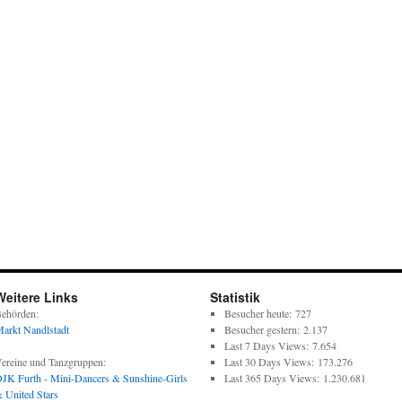
Weitere Links
Statistik
ehörden:
Besucher heute:
727
arkt Nandlstadt
Besucher gestern:
2.137
Last 7 Days Views:
7.654
ereine und Tanzgruppen:
Last 30 Days Views:
173.276
JK Furth - Mini-Dancers & Sunshine-Girls
Last 365 Days Views:
1.230.681
 United Stars