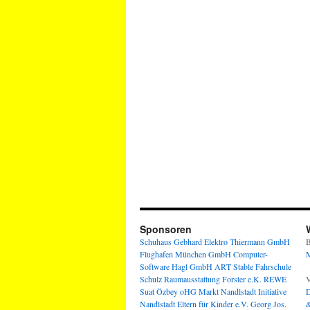
Sponsoren
Schuhaus Gebhard
Elektro Thiermann GmbH
B
Flughafen München GmbH
Computer-
M
Software Hagl GmbH
ART Stable
Fahrschule
Schulz
Raumausstattung Forster e.K.
REWE
V
Suat Özbey oHG
Markt Nandlstadt
Initiative
D
Nandlstadt Eltern für Kinder e.V.
Georg Jos.
&