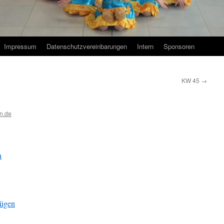
Impressum
Datenschutzvereinbarungen
Intern
Sponsoren
KW 45
→
n.de
n
fügen