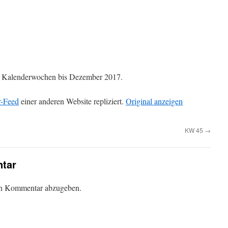
die Kalenderwochen bis Dezember 2017.
r-Feed
einer anderen Website repliziert.
Original anzeigen
KW 45
→
tar
en Kommentar abzugeben.