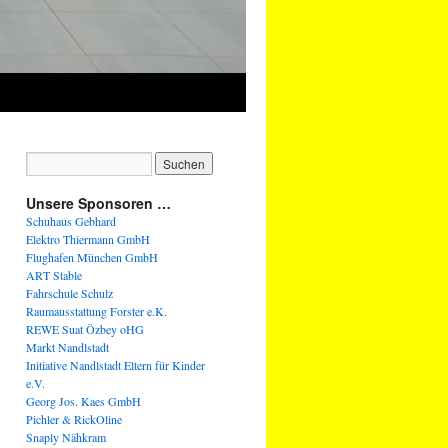
Unsere Sponsoren …
Schuhaus Gebhard
Elektro Thiermann GmbH
Flughafen München GmbH
ART Stable
Fahrschule Schulz
Raumausstattung Forster e.K.
REWE Suat Özbey oHG
Markt Nandlstadt
Initiative Nandlstadt Eltern für Kinder
e.V.
Georg Jos. Kaes GmbH
Pichler & RickOline
Snaply Nähkram