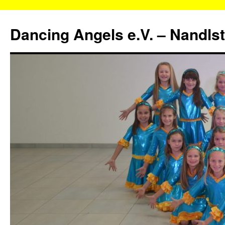
Zum
Inhalt
Dancing Angels e.V. – Nandls
springen