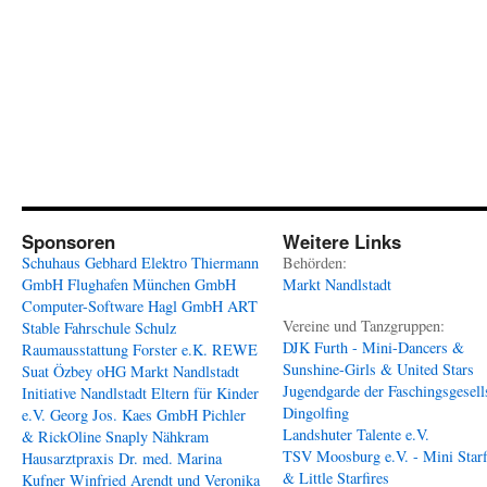
Sponsoren
Weitere Links
Schuhaus Gebhard
Elektro Thiermann
Behörden:
GmbH
Flughafen München GmbH
Markt Nandlstadt
Computer-Software Hagl GmbH
ART
Vereine und Tanzgruppen:
Stable
Fahrschule Schulz
DJK Furth - Mini-Dancers &
Raumausstattung Forster e.K.
REWE
Sunshine-Girls & United Stars
Suat Özbey oHG
Markt Nandlstadt
Jugendgarde der Faschingsgesell
Initiative Nandlstadt Eltern für Kinder
Dingolfing
e.V.
Georg Jos. Kaes GmbH
Pichler
Landshuter Talente e.V.
& RickOline
Snaply Nähkram
TSV Moosburg e.V. - Mini Starf
Hausarztpraxis Dr. med. Marina
& Little Starfires
Kufner
Winfried Arendt und Veronika