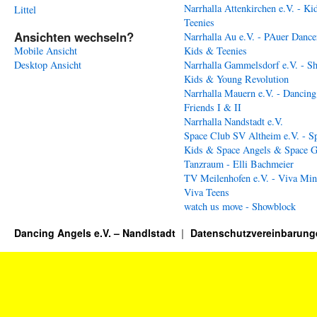
Narrhalla Attenkirchen e.V. - Ki
Littel
Teenies
Ansichten wechseln?
Narrhalla Au e.V. - PAuer Dance
Mobile Ansicht
Kids & Teenies
Desktop Ansicht
Narrhalla Gammelsdorf e.V. - S
Kids & Young Revolution
Narrhalla Mauern e.V. - Dancing
Friends I & II
Narrhalla Nandstadt e.V.
Space Club SV Altheim e.V. - S
Kids & Space Angels & Space G
Tanzraum - Elli Bachmeier
TV Meilenhofen e.V. - Viva Min
Viva Teens
watch us move - Showblock
Dancing Angels e.V. – Nandlstadt
Datenschutzvereinbarung