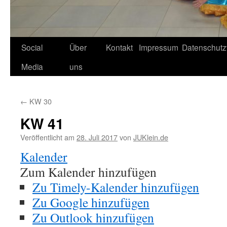
Social
Über
Kontakt
Impressum
Datenschutz
Media
uns
←
KW 30
KW 41
Veröffentlicht am
28. Juli 2017
von
JUKlein.de
Kalender
Zum Kalender hinzufügen
Zu Timely-Kalender hinzufügen
Zu Google hinzufügen
Zu Outlook hinzufügen