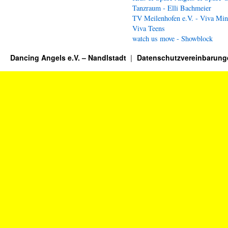
Tanzraum - Elli Bachmeier
TV Meilenhofen e.V. - Viva Min
Viva Teens
watch us move - Showblock
Dancing Angels e.V. – Nandlstadt
Datenschutzvereinbarung