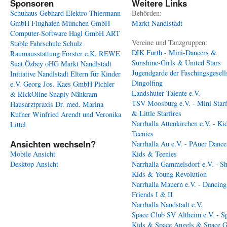
Sponsoren
Weitere Links
Schuhaus Gebhard
Elektro Thiermann
Behörden:
GmbH
Flughafen München GmbH
Markt Nandlstadt
Computer-Software Hagl GmbH
ART
Vereine und Tanzgruppen:
Stable
Fahrschule Schulz
DJK Furth - Mini-Dancers &
Raumausstattung Forster e.K.
REWE
Sunshine-Girls & United Stars
Suat Özbey oHG
Markt Nandlstadt
Jugendgarde der Faschingsgesell
Initiative Nandlstadt Eltern für Kinder
Dingolfing
e.V.
Georg Jos. Kaes GmbH
Pichler
Landshuter Talente e.V.
& RickOline
Snaply Nähkram
TSV Moosburg e.V. - Mini Starf
Hausarztpraxis Dr. med. Marina
& Little Starfires
Kufner
Winfried Arendt und Veronika
Narrhalla Attenkirchen e.V. - Ki
Littel
Teenies
Ansichten wechseln?
Narrhalla Au e.V. - PAuer Dance
Mobile Ansicht
Kids & Teenies
Desktop Ansicht
Narrhalla Gammelsdorf e.V. - S
Kids & Young Revolution
Narrhalla Mauern e.V. - Dancing
Friends I & II
Narrhalla Nandstadt e.V.
Space Club SV Altheim e.V. - S
Kids & Space Angels & Space G