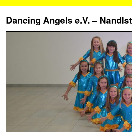
Zum
Inhalt
Dancing Angels e.V. – Nandls
springen