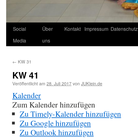
Social
Über
Kontakt
Impressum
Datenschutz
Media
uns
←
KW 31
KW 41
Veröffentlicht am
28. Juli 2017
von
JUKlein.de
Kalender
Zum Kalender hinzufügen
Zu Timely-Kalender hinzufügen
Zu Google hinzufügen
Zu Outlook hinzufügen