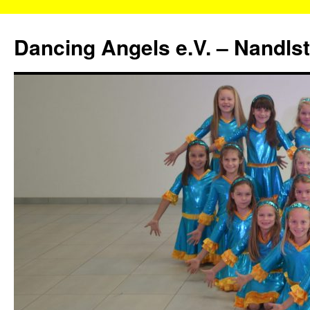
Zum
Inhalt
Dancing Angels e.V. – Nandls
springen