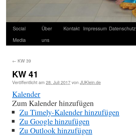
Social
Über
Kontakt
Impressum
Datenschutz
Media
uns
←
KW 39
KW 41
Veröffentlicht am
28. Juli 2017
von
JUKlein.de
Kalender
Zum Kalender hinzufügen
Zu Timely-Kalender hinzufügen
Zu Google hinzufügen
Zu Outlook hinzufügen