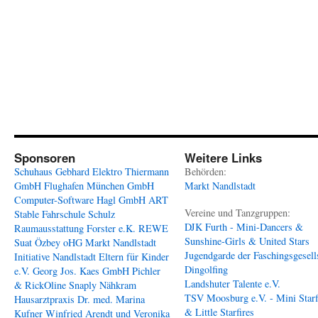
Sponsoren
Weitere Links
Schuhaus Gebhard
Elektro Thiermann
Behörden:
GmbH
Flughafen München GmbH
Markt Nandlstadt
Computer-Software Hagl GmbH
ART
Vereine und Tanzgruppen:
Stable
Fahrschule Schulz
DJK Furth - Mini-Dancers &
Raumausstattung Forster e.K.
REWE
Sunshine-Girls & United Stars
Suat Özbey oHG
Markt Nandlstadt
Jugendgarde der Faschingsgesell
Initiative Nandlstadt Eltern für Kinder
Dingolfing
e.V.
Georg Jos. Kaes GmbH
Pichler
Landshuter Talente e.V.
& RickOline
Snaply Nähkram
TSV Moosburg e.V. - Mini Starf
Hausarztpraxis Dr. med. Marina
& Little Starfires
Kufner
Winfried Arendt und Veronika