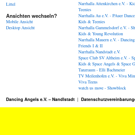
Narrhalla Attenkirchen e.V. - Ki
Littel
Teenies
Ansichten wechseln?
Narrhalla Au e.V. - PAuer Dance
Mobile Ansicht
Kids & Teenies
Desktop Ansicht
Narrhalla Gammelsdorf e.V. - S
Kids & Young Revolution
Narrhalla Mauern e.V. - Dancing
Friends I & II
Narrhalla Nandstadt e.V.
Space Club SV Altheim e.V. - S
Kids & Space Angels & Space G
Tanzraum - Elli Bachmeier
TV Meilenhofen e.V. - Viva Min
Viva Teens
watch us move - Showblock
Dancing Angels e.V. – Nandlstadt
Datenschutzvereinbarung