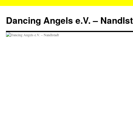
Zum
Inhalt
Dancing Angels e.V. – Nandls
springen