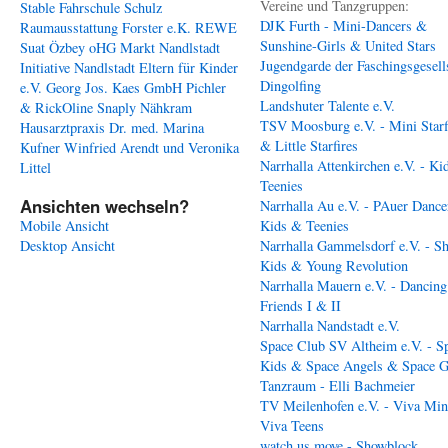
Vereine und Tanzgruppen:
Stable
Fahrschule Schulz
DJK Furth - Mini-Dancers &
Raumausstattung Forster e.K.
REWE
Sunshine-Girls & United Stars
Suat Özbey oHG
Markt Nandlstadt
Jugendgarde der Faschingsgesell
Initiative Nandlstadt Eltern für Kinder
Dingolfing
e.V.
Georg Jos. Kaes GmbH
Pichler
Landshuter Talente e.V.
& RickOline
Snaply Nähkram
TSV Moosburg e.V. - Mini Starf
Hausarztpraxis Dr. med. Marina
& Little Starfires
Kufner
Winfried Arendt und Veronika
Narrhalla Attenkirchen e.V. - Ki
Littel
Teenies
Ansichten wechseln?
Narrhalla Au e.V. - PAuer Dance
Mobile Ansicht
Kids & Teenies
Desktop Ansicht
Narrhalla Gammelsdorf e.V. - S
Kids & Young Revolution
Narrhalla Mauern e.V. - Dancing
Friends I & II
Narrhalla Nandstadt e.V.
Space Club SV Altheim e.V. - S
Kids & Space Angels & Space G
Tanzraum - Elli Bachmeier
TV Meilenhofen e.V. - Viva Min
Viva Teens
watch us move - Showblock