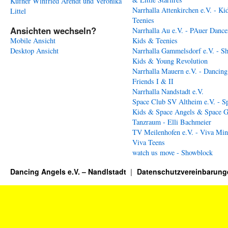
Kufner
Winfried Arendt und Veronika
Narrhalla Attenkirchen e.V. - Ki
Littel
Teenies
Ansichten wechseln?
Narrhalla Au e.V. - PAuer Dance
Mobile Ansicht
Kids & Teenies
Desktop Ansicht
Narrhalla Gammelsdorf e.V. - S
Kids & Young Revolution
Narrhalla Mauern e.V. - Dancing
Friends I & II
Narrhalla Nandstadt e.V.
Space Club SV Altheim e.V. - S
Kids & Space Angels & Space G
Tanzraum - Elli Bachmeier
TV Meilenhofen e.V. - Viva Min
Viva Teens
watch us move - Showblock
Dancing Angels e.V. – Nandlstadt
Datenschutzvereinbarung