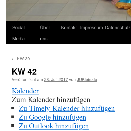
Social
Über
Kontakt
Impressum
Datenschutz
Media
uns
←
KW 39
KW 42
Veröffentlicht am
28. Juli 2017
von
JUKlein.de
Kalender
Zum Kalender hinzufügen
Zu Timely-Kalender hinzufügen
Zu Google hinzufügen
Zu Outlook hinzufügen