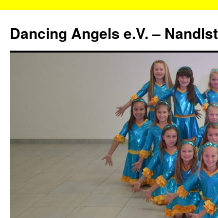
Zum
Inhalt
Dancing Angels e.V. – Nandls
springen