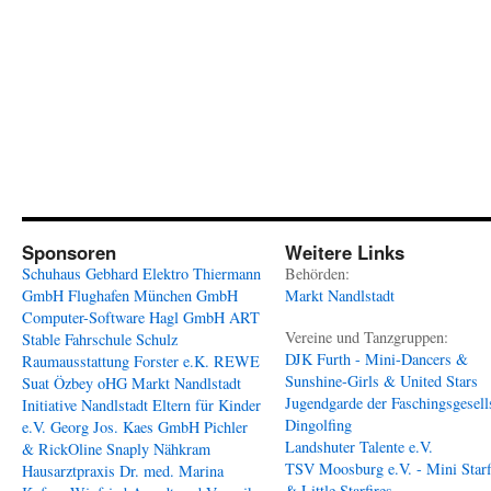
Sponsoren
Weitere Links
Schuhaus Gebhard
Elektro Thiermann
Behörden:
GmbH
Flughafen München GmbH
Markt Nandlstadt
Computer-Software Hagl GmbH
ART
Vereine und Tanzgruppen:
Stable
Fahrschule Schulz
DJK Furth - Mini-Dancers &
Raumausstattung Forster e.K.
REWE
Sunshine-Girls & United Stars
Suat Özbey oHG
Markt Nandlstadt
Jugendgarde der Faschingsgesell
Initiative Nandlstadt Eltern für Kinder
Dingolfing
e.V.
Georg Jos. Kaes GmbH
Pichler
Landshuter Talente e.V.
& RickOline
Snaply Nähkram
TSV Moosburg e.V. - Mini Starf
Hausarztpraxis Dr. med. Marina
& Little Starfires