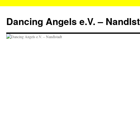
Zum
Inhalt
Dancing Angels e.V. – Nandls
springen