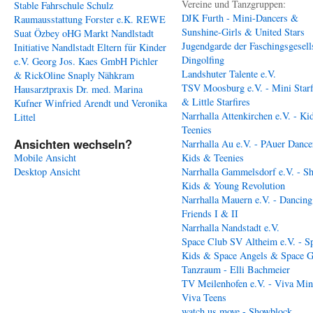
Vereine und Tanzgruppen:
Stable
Fahrschule Schulz
DJK Furth - Mini-Dancers &
Raumausstattung Forster e.K.
REWE
Sunshine-Girls & United Stars
Suat Özbey oHG
Markt Nandlstadt
Jugendgarde der Faschingsgesell
Initiative Nandlstadt Eltern für Kinder
Dingolfing
e.V.
Georg Jos. Kaes GmbH
Pichler
Landshuter Talente e.V.
& RickOline
Snaply Nähkram
TSV Moosburg e.V. - Mini Starf
Hausarztpraxis Dr. med. Marina
& Little Starfires
Kufner
Winfried Arendt und Veronika
Narrhalla Attenkirchen e.V. - Ki
Littel
Teenies
Ansichten wechseln?
Narrhalla Au e.V. - PAuer Dance
Mobile Ansicht
Kids & Teenies
Desktop Ansicht
Narrhalla Gammelsdorf e.V. - S
Kids & Young Revolution
Narrhalla Mauern e.V. - Dancing
Friends I & II
Narrhalla Nandstadt e.V.
Space Club SV Altheim e.V. - S
Kids & Space Angels & Space G
Tanzraum - Elli Bachmeier
TV Meilenhofen e.V. - Viva Min
Viva Teens
watch us move - Showblock