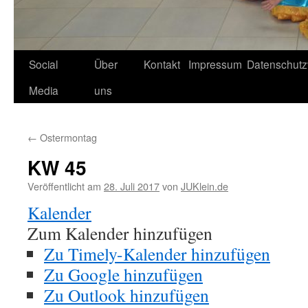
Social
Über
Kontakt
Impressum
Datenschutz
Media
uns
←
Ostermontag
KW 45
Veröffentlicht am
28. Juli 2017
von
JUKlein.de
Kalender
Zum Kalender hinzufügen
Zu Timely-Kalender hinzufügen
Zu Google hinzufügen
Zu Outlook hinzufügen