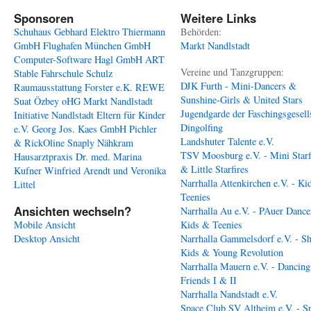
Sponsoren
Weitere Links
Schuhaus Gebhard
Elektro Thiermann
Behörden:
GmbH
Flughafen München GmbH
Markt Nandlstadt
Computer-Software Hagl GmbH
ART
Vereine und Tanzgruppen:
Stable
Fahrschule Schulz
DJK Furth - Mini-Dancers &
Raumausstattung Forster e.K.
REWE
Sunshine-Girls & United Stars
Suat Özbey oHG
Markt Nandlstadt
Jugendgarde der Faschingsgesell
Initiative Nandlstadt Eltern für Kinder
Dingolfing
e.V.
Georg Jos. Kaes GmbH
Pichler
Landshuter Talente e.V.
& RickOline
Snaply Nähkram
TSV Moosburg e.V. - Mini Starf
Hausarztpraxis Dr. med. Marina
& Little Starfires
Kufner
Winfried Arendt und Veronika
Narrhalla Attenkirchen e.V. - Ki
Littel
Teenies
Ansichten wechseln?
Narrhalla Au e.V. - PAuer Dance
Mobile Ansicht
Kids & Teenies
Desktop Ansicht
Narrhalla Gammelsdorf e.V. - S
Kids & Young Revolution
Narrhalla Mauern e.V. - Dancing
Friends I & II
Narrhalla Nandstadt e.V.
Space Club SV Altheim e.V. - S