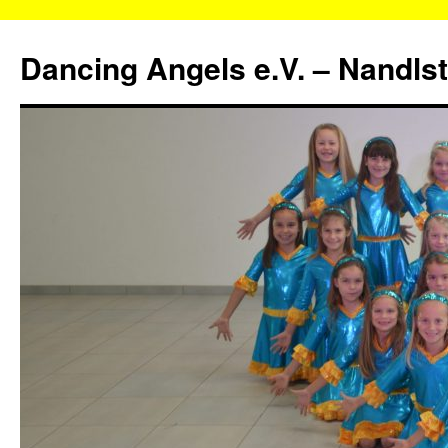
Zum
Inhalt
Dancing Angels e.V. – Nandls
springen