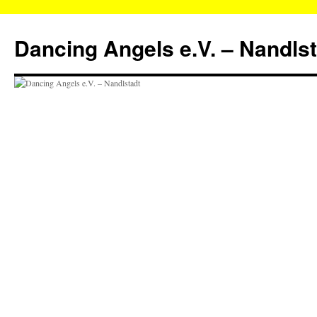
Zum
Inhalt
Dancing Angels e.V. – Nandls
springen