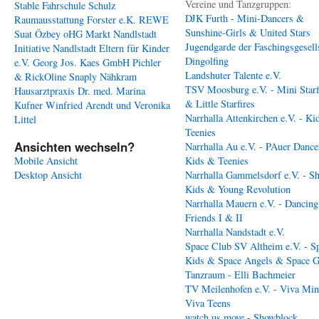
Vereine und Tanzgruppen:
Stable
Fahrschule Schulz
DJK Furth - Mini-Dancers &
Raumausstattung Forster e.K.
REWE
Sunshine-Girls & United Stars
Suat Özbey oHG
Markt Nandlstadt
Jugendgarde der Faschingsgesell
Initiative Nandlstadt Eltern für Kinder
Dingolfing
e.V.
Georg Jos. Kaes GmbH
Pichler
Landshuter Talente e.V.
& RickOline
Snaply Nähkram
TSV Moosburg e.V. - Mini Starf
Hausarztpraxis Dr. med. Marina
& Little Starfires
Kufner
Winfried Arendt und Veronika
Narrhalla Attenkirchen e.V. - Ki
Littel
Teenies
Ansichten wechseln?
Narrhalla Au e.V. - PAuer Dance
Mobile Ansicht
Kids & Teenies
Desktop Ansicht
Narrhalla Gammelsdorf e.V. - S
Kids & Young Revolution
Narrhalla Mauern e.V. - Dancing
Friends I & II
Narrhalla Nandstadt e.V.
Space Club SV Altheim e.V. - S
Kids & Space Angels & Space G
Tanzraum - Elli Bachmeier
TV Meilenhofen e.V. - Viva Min
Viva Teens
watch us move - Showblock