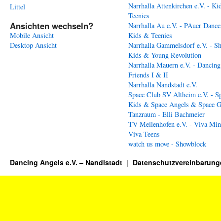
Narrhalla Attenkirchen e.V. - Ki
Littel
Teenies
Ansichten wechseln?
Narrhalla Au e.V. - PAuer Dance
Mobile Ansicht
Kids & Teenies
Desktop Ansicht
Narrhalla Gammelsdorf e.V. - S
Kids & Young Revolution
Narrhalla Mauern e.V. - Dancing
Friends I & II
Narrhalla Nandstadt e.V.
Space Club SV Altheim e.V. - S
Kids & Space Angels & Space G
Tanzraum - Elli Bachmeier
TV Meilenhofen e.V. - Viva Min
Viva Teens
watch us move - Showblock
Dancing Angels e.V. – Nandlstadt
Datenschutzvereinbarung