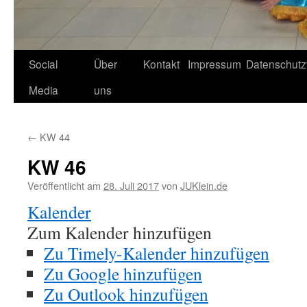
Social
Über
Kontakt
Impressum
Datenschutz
Media
uns
←
KW 44
KW 46
Veröffentlicht am
28. Juli 2017
von
JUKlein.de
Kalender
Zum Kalender hinzufügen
Zu Timely-Kalender hinzufügen
Zu Google hinzufügen
Zu Outlook hinzufügen