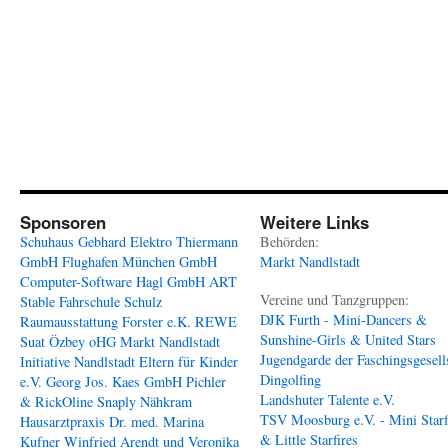
Sponsoren
Weitere Links
Schuhaus Gebhard
Elektro Thiermann
Behörden:
GmbH
Flughafen München GmbH
Markt Nandlstadt
Computer-Software Hagl GmbH
ART
Vereine und Tanzgruppen:
Stable
Fahrschule Schulz
DJK Furth - Mini-Dancers &
Raumausstattung Forster e.K.
REWE
Sunshine-Girls & United Stars
Suat Özbey oHG
Markt Nandlstadt
Jugendgarde der Faschingsgesell
Initiative Nandlstadt Eltern für Kinder
Dingolfing
e.V.
Georg Jos. Kaes GmbH
Pichler
Landshuter Talente e.V.
& RickOline
Snaply Nähkram
TSV Moosburg e.V. - Mini Starf
Hausarztpraxis Dr. med. Marina
& Little Starfires
Kufner
Winfried Arendt und Veronika