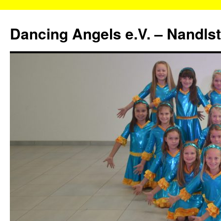
Zum
Inhalt
Dancing Angels e.V. – Nandls
springen