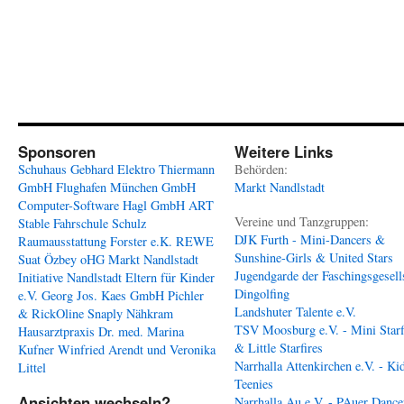
Sponsoren
Weitere Links
Schuhaus Gebhard
Elektro Thiermann
Behörden:
GmbH
Flughafen München GmbH
Markt Nandlstadt
Computer-Software Hagl GmbH
ART
Vereine und Tanzgruppen:
Stable
Fahrschule Schulz
DJK Furth - Mini-Dancers &
Raumausstattung Forster e.K.
REWE
Sunshine-Girls & United Stars
Suat Özbey oHG
Markt Nandlstadt
Jugendgarde der Faschingsgesell
Initiative Nandlstadt Eltern für Kinder
Dingolfing
e.V.
Georg Jos. Kaes GmbH
Pichler
Landshuter Talente e.V.
& RickOline
Snaply Nähkram
TSV Moosburg e.V. - Mini Starf
Hausarztpraxis Dr. med. Marina
& Little Starfires
Kufner
Winfried Arendt und Veronika
Narrhalla Attenkirchen e.V. - Ki
Littel
Teenies
Ansichten wechseln?
Narrhalla Au e.V. - PAuer Dance