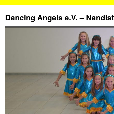
Zum
Inhalt
Dancing Angels e.V. – Nandls
springen