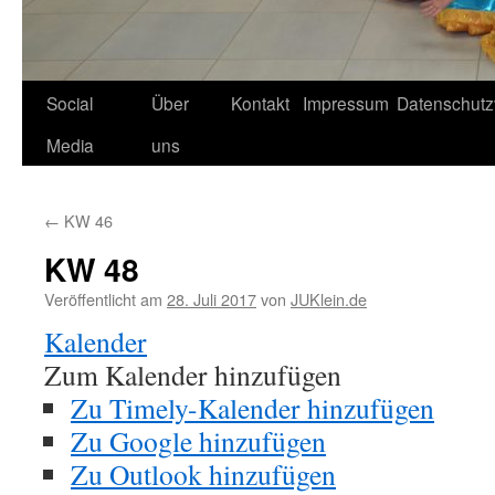
Social
Über
Kontakt
Impressum
Datenschutz
Media
uns
←
KW 46
KW 48
Veröffentlicht am
28. Juli 2017
von
JUKlein.de
Kalender
Zum Kalender hinzufügen
Zu Timely-Kalender hinzufügen
Zu Google hinzufügen
Zu Outlook hinzufügen