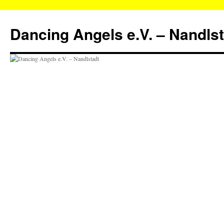
Zum
Inhalt
Dancing Angels e.V. – Nandls
springen