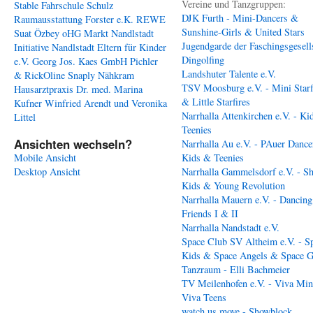
Vereine und Tanzgruppen:
Stable
Fahrschule Schulz
DJK Furth - Mini-Dancers &
Raumausstattung Forster e.K.
REWE
Sunshine-Girls & United Stars
Suat Özbey oHG
Markt Nandlstadt
Jugendgarde der Faschingsgesell
Initiative Nandlstadt Eltern für Kinder
Dingolfing
e.V.
Georg Jos. Kaes GmbH
Pichler
Landshuter Talente e.V.
& RickOline
Snaply Nähkram
TSV Moosburg e.V. - Mini Starf
Hausarztpraxis Dr. med. Marina
& Little Starfires
Kufner
Winfried Arendt und Veronika
Narrhalla Attenkirchen e.V. - Ki
Littel
Teenies
Ansichten wechseln?
Narrhalla Au e.V. - PAuer Dance
Mobile Ansicht
Kids & Teenies
Desktop Ansicht
Narrhalla Gammelsdorf e.V. - S
Kids & Young Revolution
Narrhalla Mauern e.V. - Dancing
Friends I & II
Narrhalla Nandstadt e.V.
Space Club SV Altheim e.V. - S
Kids & Space Angels & Space G
Tanzraum - Elli Bachmeier
TV Meilenhofen e.V. - Viva Min
Viva Teens
watch us move - Showblock