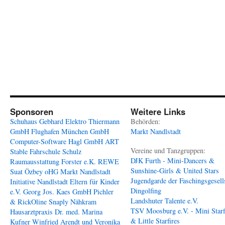
Sponsoren
Weitere Links
Schuhaus Gebhard
Elektro Thiermann
Behörden:
GmbH
Flughafen München GmbH
Markt Nandlstadt
Computer-Software Hagl GmbH
ART
Vereine und Tanzgruppen:
Stable
Fahrschule Schulz
DJK Furth - Mini-Dancers &
Raumausstattung Forster e.K.
REWE
Sunshine-Girls & United Stars
Suat Özbey oHG
Markt Nandlstadt
Jugendgarde der Faschingsgesell
Initiative Nandlstadt Eltern für Kinder
Dingolfing
e.V.
Georg Jos. Kaes GmbH
Pichler
Landshuter Talente e.V.
& RickOline
Snaply Nähkram
TSV Moosburg e.V. - Mini Starf
Hausarztpraxis Dr. med. Marina
& Little Starfires
Kufner
Winfried Arendt und Veronika