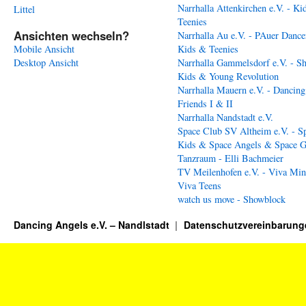
Narrhalla Attenkirchen e.V. - Ki
Littel
Teenies
Ansichten wechseln?
Narrhalla Au e.V. - PAuer Dance
Mobile Ansicht
Kids & Teenies
Desktop Ansicht
Narrhalla Gammelsdorf e.V. - S
Kids & Young Revolution
Narrhalla Mauern e.V. - Dancing
Friends I & II
Narrhalla Nandstadt e.V.
Space Club SV Altheim e.V. - S
Kids & Space Angels & Space G
Tanzraum - Elli Bachmeier
TV Meilenhofen e.V. - Viva Min
Viva Teens
watch us move - Showblock
Dancing Angels e.V. – Nandlstadt
Datenschutzvereinbarung