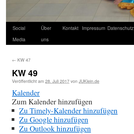
Social
Über
Kontakt
Impressum
Datenschutz
Media
uns
←
KW 47
KW 49
Veröffentlicht am
28. Juli 2017
von
JUKlein.de
Kalender
Zum Kalender hinzufügen
Zu Timely-Kalender hinzufügen
Zu Google hinzufügen
Zu Outlook hinzufügen