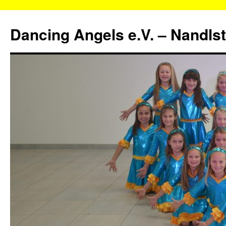
Zum
Inhalt
Dancing Angels e.V. – Nandls
springen