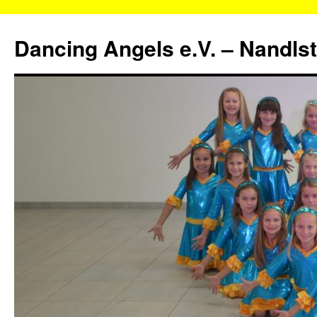
Zum
Inhalt
Dancing Angels e.V. – Nandls
springen