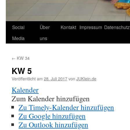
Social
Über
Kontakt
Impressum
Datenschutz
Media
uns
←
KW 34
KW 5
Veröffentlicht am
28. Juli 2017
von
JUKlein.de
Kalender
Zum Kalender hinzufügen
Zu Timely-Kalender hinzufügen
Zu Google hinzufügen
Zu Outlook hinzufügen