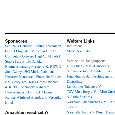
Sponsoren
Weitere Links
Schuhaus Gebhard
Elektro Thiermann
Behörden:
GmbH
Flughafen München GmbH
Markt Nandlstadt
Computer-Software Hagl GmbH
ART
Vereine und Tanzgruppen:
Stable
Fahrschule Schulz
DJK Furth - Mini-Dancers &
Raumausstattung Forster e.K.
REWE
Sunshine-Girls & United Stars
Suat Özbey oHG
Markt Nandlstadt
Jugendgarde der Faschingsgesell
Initiative Nandlstadt Eltern für Kinder
Dingolfing
e.V.
Georg Jos. Kaes GmbH
Pichler
Landshuter Talente e.V.
& RickOline
Snaply Nähkram
TSV Moosburg e.V. - Mini Starf
Hausarztpraxis Dr. med. Marina
& Little Starfires
Kufner
Winfried Arendt und Veronika
Narrhalla Attenkirchen e.V. - Ki
Littel
Teenies
Ansichten wechseln?
Narrhalla Au e.V. - PAuer Dance